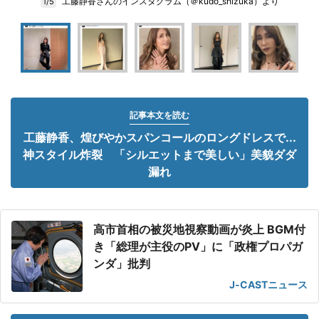
工藤静香さんのインスタグラム（＠kudo_shizuka）より
1/5
記事本文を読む
工藤静香、煌びやかスパンコールのロングドレスで...
神スタイル炸裂 「シルエットまで美しい」美貌ダダ
漏れ
高市首相の被災地視察動画が炎上 BGM付
き「総理が主役のPV」に「政権プロパガ
ンダ」批判
J-CASTニュース