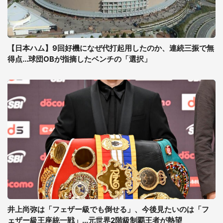
【日本ハム】9回好機になぜ代打起用したのか、連続三振で無
得点...球団OBが指摘したベンチの「選択」
井上尚弥は「フェザー級でも倒せる」、今後見たいのは「フ
ェザー級王座統一戦」...元世界2階級制覇王者が熱望