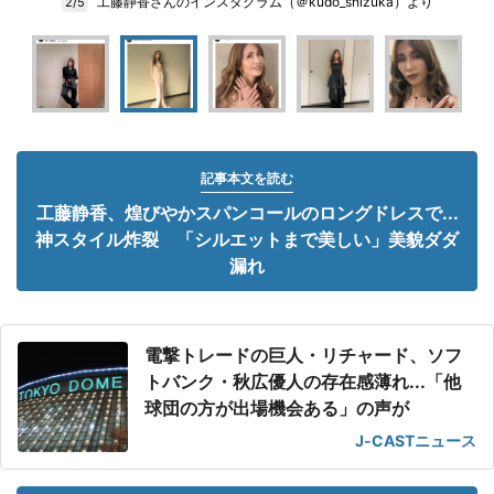
工藤静香さんのインスタグラム（＠kudo_shizuka）より
2/5
記事本文を読む
工藤静香、煌びやかスパンコールのロングドレスで...
神スタイル炸裂 「シルエットまで美しい」美貌ダダ
漏れ
電撃トレードの巨人・リチャード、ソフ
トバンク・秋広優人の存在感薄れ...「他
球団の方が出場機会ある」の声が
J-CASTニュース