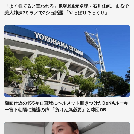
「よく似てると言われる」鬼塚雅&元卓球・石川佳純、まるで
美人姉妹?ミラノで2ショ話題 「やっぱりそっくり」
顔面付近の155キロ直球にヘルメット叩きつけたDeNAルーキ
ー宮下朝陽に擁護の声 「負けん気必要」と球団OB