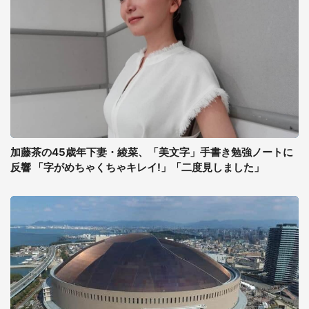
加藤茶の45歳年下妻・綾菜、「美文字」手書き勉強ノートに
反響 「字がめちゃくちゃキレイ!」「二度見しました」