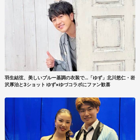
羽生結弦、美しいブルー基調の衣装で...「ゆず」北川悠仁・岩
沢厚治と3ショット ゆず×ゆづコラボにファン歓喜