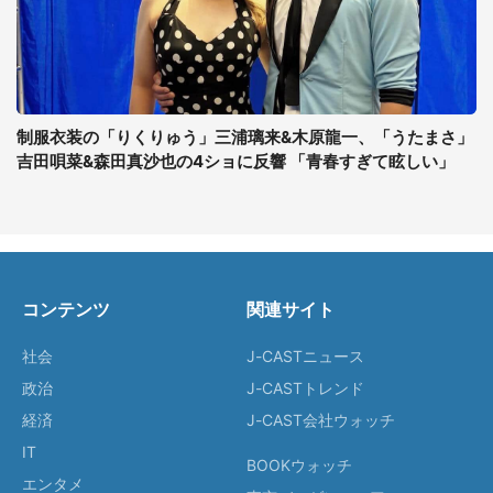
制服衣装の「りくりゅう」三浦璃来&木原龍一、「うたまさ」
吉田唄菜&森田真沙也の4ショに反響 「青春すぎて眩しい」
コンテンツ
関連サイト
社会
J-CASTニュース
政治
J-CASTトレンド
経済
J-CAST会社ウォッチ
IT
BOOKウォッチ
エンタメ