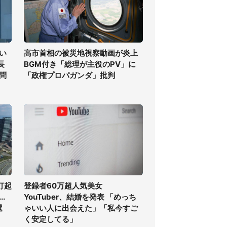
い
高市首相の被災地視察動画が炎上
長
BGM付き「総理が主役のPV」に
問
「政権プロパガンダ」批判
打起
登録者60万超人気美女
.
YouTuber、結婚を発表 「めっち
選
ゃいい人に出会えた」「私今すご
く安定してる」