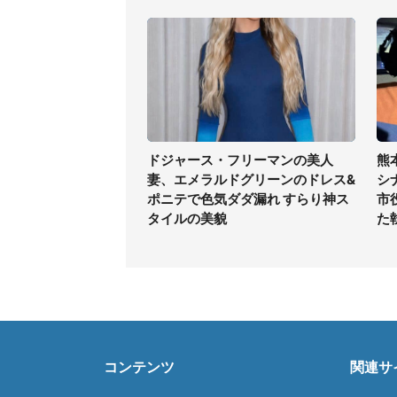
ドジャース・フリーマンの美人
熊
妻、エメラルドグリーンのドレス&
シ
ポニテで色気ダダ漏れ すらり神ス
市
タイルの美貌
た
コンテンツ
関連サ