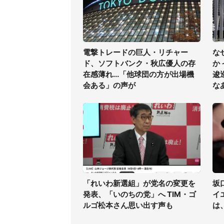
電撃トレードの巨人・リチャー
な
ド、ソフトバンク・秋広優人の存
か
在感薄れ...「他球団の方が出場機
逡
会ある」の声が
な
「れいわ新選組」が党名の変更を
坂
発表、「いのちの党」へ TIM・ゴ
イ
ルゴ松本さん思い出す声も
は