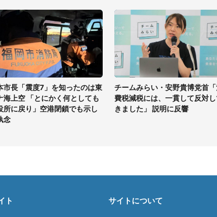
本市長「震度7」を知ったのは東
チームみらい・安野貴博党首「
ナ海上空 「とにかく何としても
費税減税には、一貫して反対し
役所に戻り」空港閉鎖でも示し
きました」 説明に反響
執念
イト
サイトについて