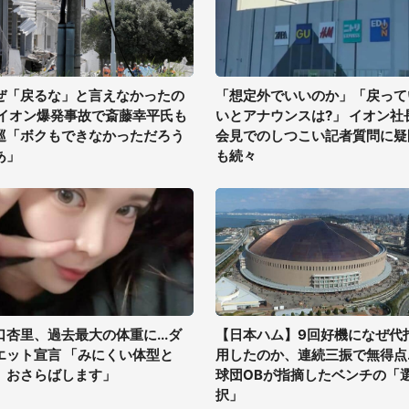
ぜ「戻るな」と言えなかったの
「想定外でいいのか」「戻って
 イオン爆発事故で斎藤幸平氏も
いとアナウンスは?」 イオン社
巡「ボクもできなかっただろう
会見でのしつこい記者質問に疑
あ」
も続々
口杏里、過去最大の体重に...ダ
【日本ハム】9回好機になぜ代
エット宣言 「みにくい体型と
用したのか、連続三振で無得点..
、おさらばします」
球団OBが指摘したベンチの「
択」