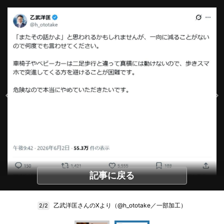
記事に戻る
乙武洋匡さんのXより（@h_ototake／一部加工）
2/2