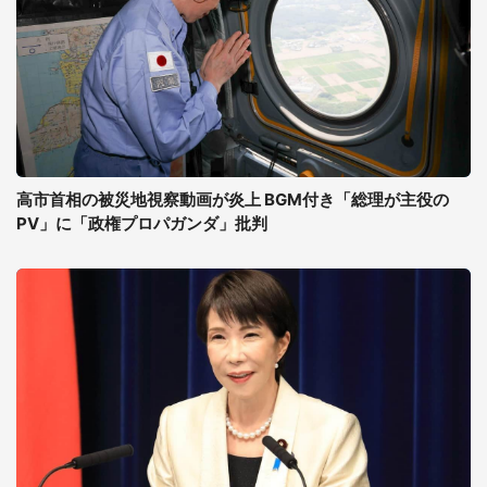
高市首相の被災地視察動画が炎上 BGM付き「総理が主役の
PV」に「政権プロパガンダ」批判