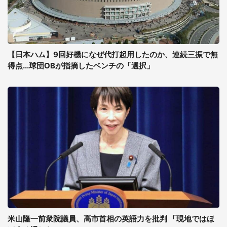
【日本ハム】9回好機になぜ代打起用したのか、連続三振で無
得点...球団OBが指摘したベンチの「選択」
米山隆一前衆院議員、高市首相の英語力を批判 「現地ではほ