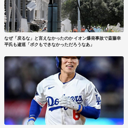
なぜ「戻るな」と言えなかったのか イオン爆発事故で斎藤幸
平氏も逡巡「ボクもできなかっただろうなあ」