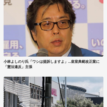
小林よしのり氏「ワシは提訴しますよ」...皇室典範改正案に
「憲法違反」主張