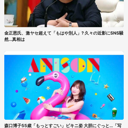
金正恩氏、激ヤセ超えて「もはや別人」? 久々の近影にSNS騒
然...真相は
森口博子55歳「もっとすごい」ビキニ姿 大胆にぐっと...「写