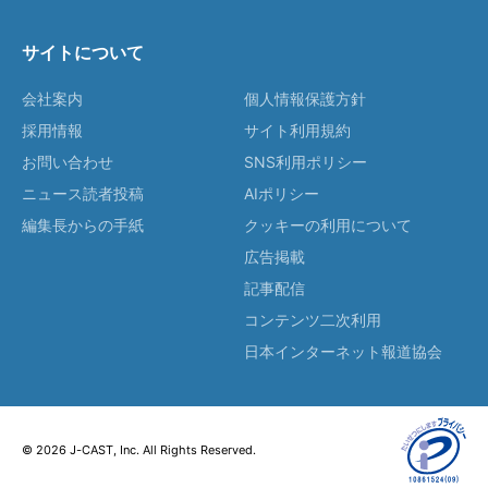
サイトについて
会社案内
個人情報保護方針
採用情報
サイト利用規約
お問い合わせ
SNS利用ポリシー
ニュース読者投稿
AIポリシー
編集長からの手紙
クッキーの利用について
広告掲載
記事配信
コンテンツ二次利用
日本インターネット報道協会
© 2026 J-CAST, Inc. All Rights Reserved.