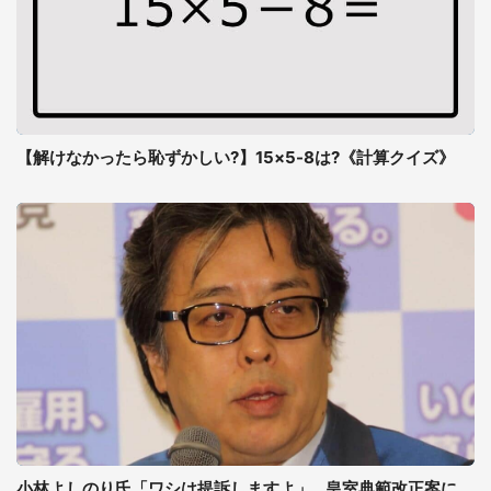
【解けなかったら恥ずかしい?】15×5-8は?《計算クイズ》
小林よしのり氏「ワシは提訴しますよ」...皇室典範改正案に