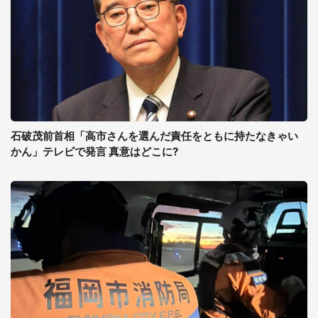
石破茂前首相「高市さんを選んだ責任をともに持たなきゃい
かん」テレビで発言 真意はどこに?