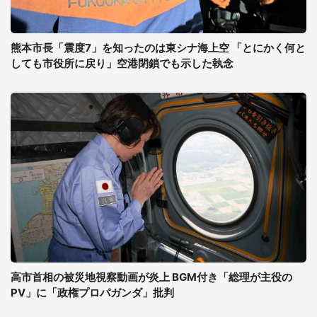
熊本市長「震度7」を知ったのは東シナ海上空 「とにかく何と
しても市役所に戻り」空港閉鎖でも示した執念
高市首相の被災地視察動画が炎上 BGM付き「総理が主役の
PV」に「政権プロパガンダ」批判