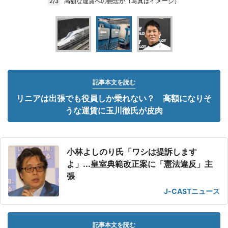
高額な運賃への懸念が（写真はイメージ）
2/3
記事本文を読む
リニアは出張でも役員しか乗れない？ 高額になりそ
うな運賃に玉川徹氏が皮肉
小林よしのり氏「ワシは提訴します
よ」...皇室典範改正案に「憲法違反」主
張
J-CASTニュース
記事本文を読む