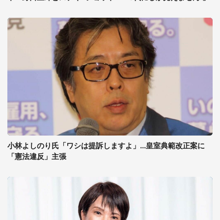
小林よしのり氏「ワシは提訴しますよ」...皇室典範改正案に
「憲法違反」主張