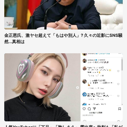
金正恩氏、激ヤセ超えて「もはや別人」? 久々の近影にSNS騒
然...真相は