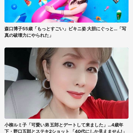
森口博子55歳「もっとすごい」ビキニ姿 大胆にぐっと...「写
真の破壊力にやられた」
小柳ルミ子「可愛い弟 五郎とデートして来ました」...4歳年
下・野口五郎とステキ2ショット 「40代にしか見えません!」