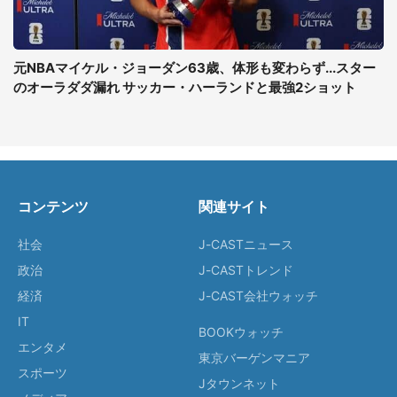
元NBAマイケル・ジョーダン63歳、体形も変わらず...スター
のオーラダダ漏れ サッカー・ハーランドと最強2ショット
コンテンツ
関連サイト
社会
J-CASTニュース
政治
J-CASTトレンド
経済
J-CAST会社ウォッチ
IT
BOOKウォッチ
エンタメ
東京バーゲンマニア
スポーツ
Jタウンネット