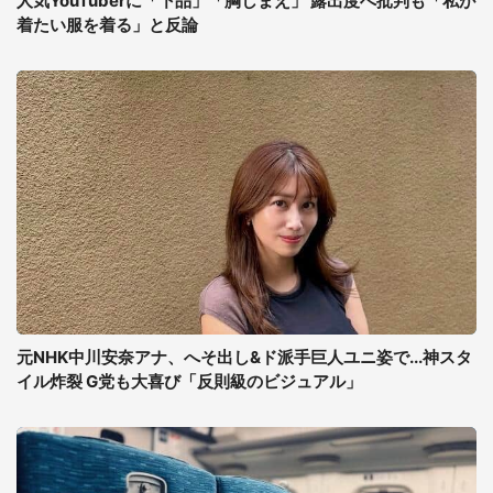
人気YouTuberに「下品」「胸しまえ」 露出度へ批判も「私が
着たい服を着る」と反論
元NHK中川安奈アナ、へそ出し&ド派手巨人ユニ姿で...神スタ
イル炸裂 G党も大喜び「反則級のビジュアル」