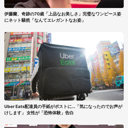
伊藤蘭、奇跡の70歳「上品なお美しさ」完璧なワンピース姿
にネット騒然「なんてエレガントなお姿」
Uber Eats配達員の手紙がポストに...「気になったのでお声が
けします」 女性が「恐怖体験」告白