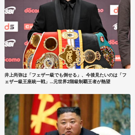
井上尚弥は「フェザー級でも倒せる」、今後見たいのは「フ
ェザー級王座統一戦」...元世界2階級制覇王者が熱望