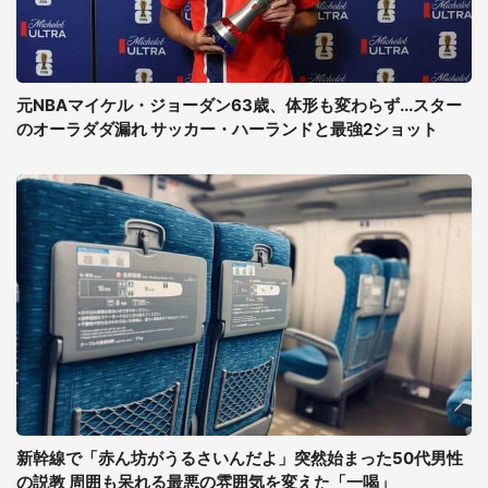
元NBAマイケル・ジョーダン63歳、体形も変わらず...スター
のオーラダダ漏れ サッカー・ハーランドと最強2ショット
新幹線で「赤ん坊がうるさいんだよ」突然始まった50代男性
の説教 周囲も呆れる最悪の雰囲気を変えた「一喝」