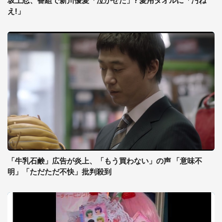
坂上忍、番組で新川優愛「泣かせた」? 愛用タオルに「汚ね
え!」
「牛乳石鹸」広告が炎上、「もう買わない」の声 「意味不
明」「ただただ不快」批判殺到