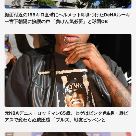
顔面付近の155キロ直球にヘルメット叩きつけたDeNAルーキ
ー宮下朝陽に擁護の声 「負けん気必要」と球団OB
元NBAデニス・ロッドマン65歳、ヒゲはピンク色&鼻・唇ピ
アスで変わらぬ威圧感 「ブルズ」戦友ピッペンと