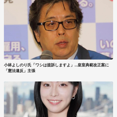
小林よしのり氏「ワシは提訴しますよ」...皇室典範改正案に
「憲法違反」主張