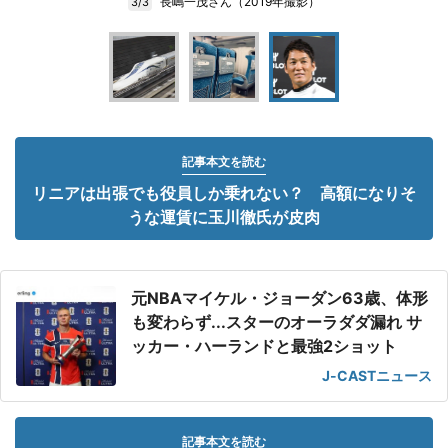
長嶋一茂さん（2019年撮影）
3/3
記事本文を読む
リニアは出張でも役員しか乗れない？ 高額になりそ
うな運賃に玉川徹氏が皮肉
元NBAマイケル・ジョーダン63歳、体形
も変わらず...スターのオーラダダ漏れ サ
ッカー・ハーランドと最強2ショット
J-CASTニュース
記事本文を読む