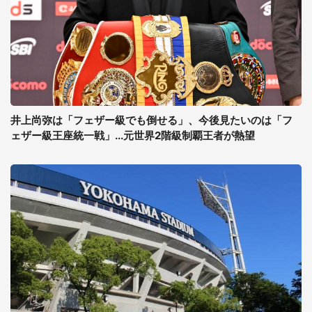
井上尚弥は「フェザー級でも倒せる」、今後見たいのは「フ
ェザー級王座統一戦」...元世界2階級制覇王者が熱望