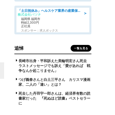
「土日祝休み」ヘルスケア業界の産業保健師/高時給/未経験OK/要資格:保健師、正看護師
＞
株式会社パソナ
福岡県 福岡市
時給2,300円
正社員
スポンサー：求人ボックス
追悼
一覧を見る
長崎市出身・平和訴えた美輪明宏さん死去
ラストメッセージでも訴え「愛があれば 戦
争なんか起こりません」
つげ義春さんと白土三平さん カリスマ漫画
家、二人の「違い」とは？
死去した丹羽宇一郎さんは、経済界有数の読
書家だった 『死ぬほど読書』ベストセラー
に