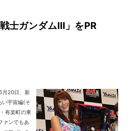
士ガンダムIII」をPR
年5月20日、新
あい宇宙編(そ
京・有楽町の東
ファンでもあ