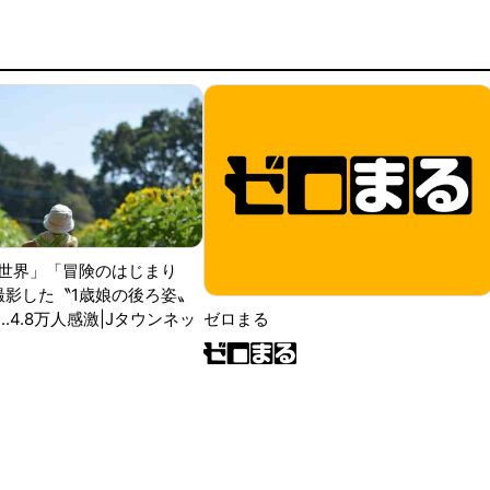
世界」「冒険のはじまり
が撮影した〝1歳娘の後ろ姿〟
ゼロまる
..4.8万人感激|Jタウンネッ