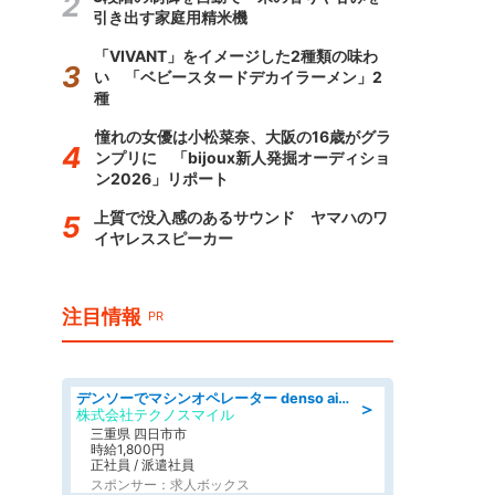
引き出す家庭用精米機
「VIVANT」をイメージした2種類の味わ
い 「ベビースタードデカイラーメン」2
種
憧れの女優は小松菜奈、大阪の16歳がグラ
ンプリに 「bijoux新人発掘オーディショ
ン2026」リポート
上質で没入感のあるサウンド ヤマハのワ
イヤレススピーカー
注目情報
PR
デンソーでマシンオペレーター denso aichi
＞
株式会社テクノスマイル
三重県 四日市市
時給1,800円
正社員 / 派遣社員
スポンサー：求人ボックス