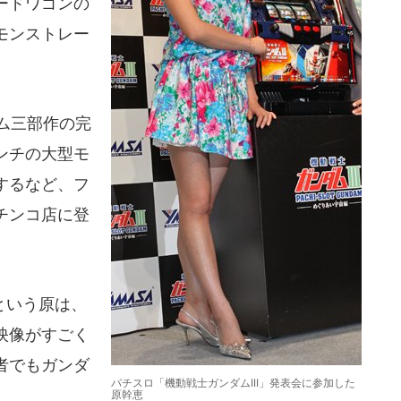
ードワゴンの
モンストレー
ム三部作の完
インチの大型モ
するなど、フ
チンコ店に登
という原は、
映像がすごく
者でもガンダ
パチスロ「機動戦士ガンダムIII」発表会に参加した
原幹恵