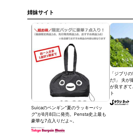
姉妹サイト
「ジブリの
だ!」 夫
が良すぎて.
ト
Suicaのペンギン"夏のラッキーバッ
グ"が8月8日に発売。Pensta史上最も
豪華な7点入りだよ~。