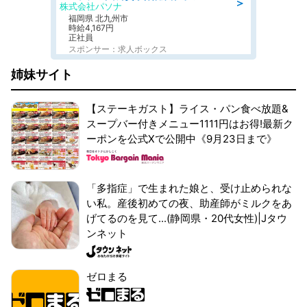
＞
株式会社パソナ
福岡県 北九州市
時給4,167円
正社員
スポンサー：求人ボックス
姉妹サイト
【ステーキガスト】ライス・パン食べ放題&
スープバー付きメニュー1111円はお得!最新ク
ーポンを公式Xで公開中《9月23日まで》
「多指症」で生まれた娘と、受け止められな
い私。産後初めての夜、助産師がミルクをあ
げてるのを見て...(静岡県・20代女性)|Jタウ
ンネット
ゼロまる