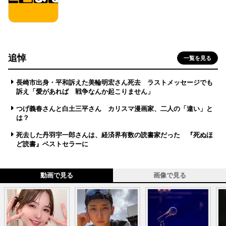
追悼
一覧を見る
長崎市出身・平和訴えた美輪明宏さん死去 ラストメッセージでも
訴え「愛があれば 戦争なんか起こりません」
つげ義春さんと白土三平さん カリスマ漫画家、二人の「違い」と
は？
死去した丹羽宇一郎さんは、経済界有数の読書家だった 『死ぬほ
ど読書』ベストセラーに
動画で見る
画像で見る