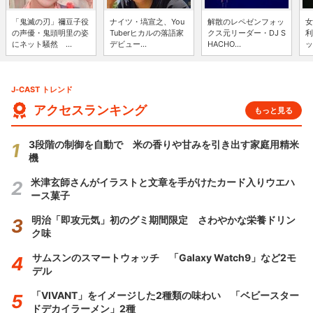
「鬼滅の刃」禰豆子役
ナイツ・塙宣之、You
解散のレペゼンフォッ
女
の声優・鬼頭明里の姿
Tuberヒカルの落語家
クス元リーダー・DJ S
利
にネット騒然 ...
デビュー...
HACHO...
ッ
J-CAST トレンド
アクセスランキング
もっと見る
3段階の制御を自動で 米の香りや甘みを引き出す家庭用精米
機
米津玄師さんがイラストと文章を手がけたカード入りウエハ
ース菓子
明治「即攻元気」初のグミ期間限定 さわやかな栄養ドリン
ク味
サムスンのスマートウォッチ 「Galaxy Watch9」など2モ
デル
「VIVANT」をイメージした2種類の味わい 「ベビースター
ドデカイラーメン」2種