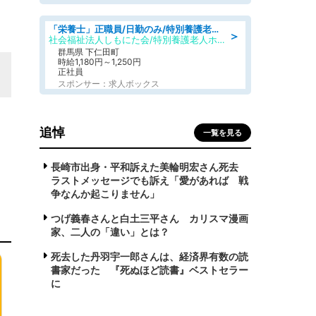
「栄養士」正職員/日勤のみ/特別養護老人ホーム
＞
社会福祉法人しもにた会/特別養護老人ホーム かぶらの里
群馬県 下仁田町
時給1,180円～1,250円
正社員
スポンサー：求人ボックス
追悼
一覧を見る
長崎市出身・平和訴えた美輪明宏さん死去
ラストメッセージでも訴え「愛があれば 戦
争なんか起こりません」
つげ義春さんと白土三平さん カリスマ漫画
家、二人の「違い」とは？
死去した丹羽宇一郎さんは、経済界有数の読
書家だった 『死ぬほど読書』ベストセラー
に