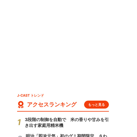
J-CAST トレンド
アクセスランキング
もっと見る
3段階の制御を自動で 米の香りや甘みを引
き出す家庭用精米機
明治「即攻元気」初のグミ期間限定 さわ