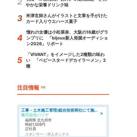
やかな栄養ドリンク味
米津玄師さんがイラストと文章を手がけた
カード入りウエハース菓子
憧れの女優は小松菜奈、大阪の16歳がグラ
ンプリに 「bijoux新人発掘オーディショ
ン2026」リポート
「VIVANT」をイメージした2種類の味わ
い 「ベビースタードデカイラーメン」2
種
注目情報
PR
工事・土木施工管理/総合技術商社にて施工管理のお仕事/即日勤務可/車通勤可/工事・土木施工管理/生産・品質管理
＞
株式会社パソナ
福岡県 北九州市
時給1,506円
正社員
スポンサー：求人ボックス