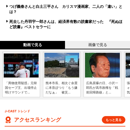
つげ義春さんと白土三平さん カリスマ漫画家、二人の「違い」と
は？
死去した丹羽宇一郎さんは、経済界有数の読書家だった 『死ぬほ
ど読書』ベストセラーに
動画で見る
画像で見る
「異物使用疑惑」元韓
熊本市長、相次ぐ余震
広島原爆の日、小沢一
張
国セーブ王、出場停止
に本音ぽつり「もう嫌
郎氏が高市政権を「戦
ォ
明けマウンドで...
だなぁ」 被災...
前回帰路線」と...
気
J-CAST トレンド
アクセスランキング
もっと見る