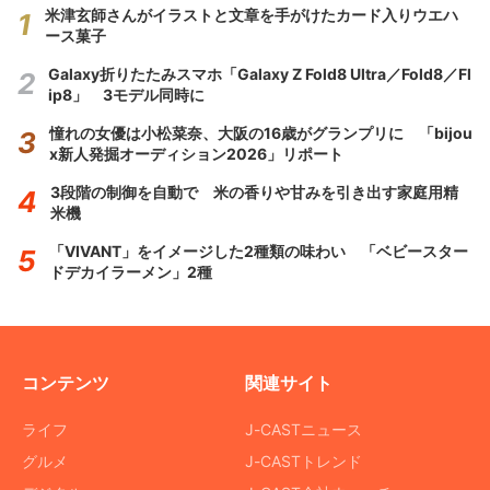
米津玄師さんがイラストと文章を手がけたカード入りウエハ
ース菓子
Galaxy折りたたみスマホ「Galaxy Z Fold8 Ultra／Fold8／Fl
ip8」 3モデル同時に
憧れの女優は小松菜奈、大阪の16歳がグランプリに 「bijou
x新人発掘オーディション2026」リポート
3段階の制御を自動で 米の香りや甘みを引き出す家庭用精
米機
「VIVANT」をイメージした2種類の味わい 「ベビースター
ドデカイラーメン」2種
コンテンツ
関連サイト
ライフ
J-CASTニュース
グルメ
J-CASTトレンド