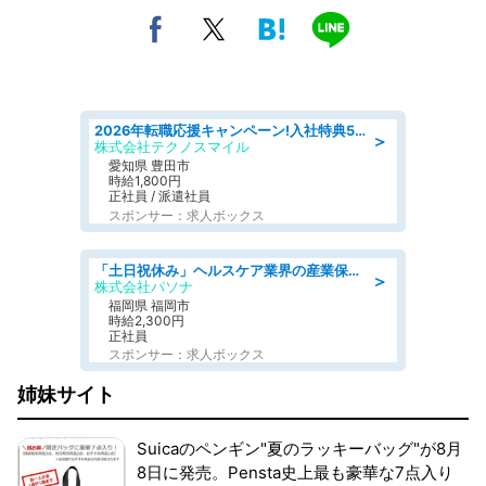
2026年転職応援キャンペーン!入社特典58万円/デンソーで働こう!自動車工場で小型部品の検査業務 denso aichi
＞
株式会社テクノスマイル
愛知県 豊田市
時給1,800円
正社員 / 派遣社員
スポンサー：求人ボックス
「土日祝休み」ヘルスケア業界の産業保健師/高時給/未経験OK/要資格:保健師、正看護師
＞
株式会社パソナ
福岡県 福岡市
時給2,300円
正社員
スポンサー：求人ボックス
姉妹サイト
Suicaのペンギン"夏のラッキーバッグ"が8月
8日に発売。Pensta史上最も豪華な7点入り