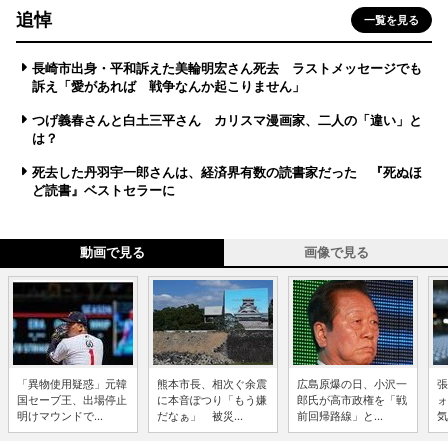
追悼
一覧を見る
長崎市出身・平和訴えた美輪明宏さん死去 ラストメッセージでも
訴え「愛があれば 戦争なんか起こりません」
つげ義春さんと白土三平さん カリスマ漫画家、二人の「違い」と
は？
死去した丹羽宇一郎さんは、経済界有数の読書家だった 『死ぬほ
ど読書』ベストセラーに
動画で見る
画像で見る
「異物使用疑惑」元韓
熊本市長、相次ぐ余震
広島原爆の日、小沢一
張
国セーブ王、出場停止
に本音ぽつり「もう嫌
郎氏が高市政権を「戦
ォ
明けマウンドで...
だなぁ」 被災...
前回帰路線」と...
気