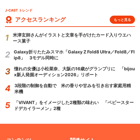
J-CAST トレンド
アクセスランキング
もっと見る
米津玄師さんがイラストと文章を手がけたカード入りウエハ
ース菓子
Galaxy折りたたみスマホ「Galaxy Z Fold8 Ultra／Fold8／Fl
ip8」 3モデル同時に
憧れの女優は小松菜奈、大阪の16歳がグランプリに 「bijou
x新人発掘オーディション2026」リポート
3段階の制御を自動で 米の香りや甘みを引き出す家庭用精
米機
「VIVANT」をイメージした2種類の味わい 「ベビースター
ドデカイラーメン」2種