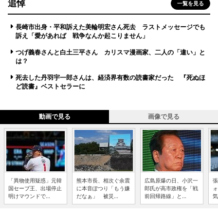
追悼
一覧を見る
長崎市出身・平和訴えた美輪明宏さん死去 ラストメッセージでも
訴え「愛があれば 戦争なんか起こりません」
つげ義春さんと白土三平さん カリスマ漫画家、二人の「違い」と
は？
死去した丹羽宇一郎さんは、経済界有数の読書家だった 『死ぬほ
ど読書』ベストセラーに
動画で見る
画像で見る
「異物使用疑惑」元韓
熊本市長、相次ぐ余震
広島原爆の日、小沢一
張
国セーブ王、出場停止
に本音ぽつり「もう嫌
郎氏が高市政権を「戦
ォ
明けマウンドで...
だなぁ」 被災...
前回帰路線」と...
気