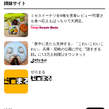
姉妹サイト
ミセスドーナツ全4種を実食レビュー!可愛さ
も食べ応えもばっちりで大満足。
「夜中に見たら失神する」「こわいこわいこ
わい」 兵庫・尼崎の公園に佇む〝謎すぎる
顔〟に1.3万人戦慄|Jタウンネット
ゼロまる