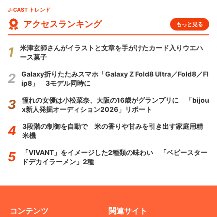
J-CAST トレンド
アクセスランキング
もっと見る
米津玄師さんがイラストと文章を手がけたカード入りウエハ
ース菓子
Galaxy折りたたみスマホ「Galaxy Z Fold8 Ultra／Fold8／Fl
ip8」 3モデル同時に
憧れの女優は小松菜奈、大阪の16歳がグランプリに 「bijou
x新人発掘オーディション2026」リポート
3段階の制御を自動で 米の香りや甘みを引き出す家庭用精
米機
「VIVANT」をイメージした2種類の味わい 「ベビースター
ドデカイラーメン」2種
コンテンツ
関連サイト