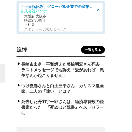
「土日祝休み」グローバル企業での産業保健のお仕事/保健師/高時給/残業なし/服装自由/要資格:保健師
＞
株式会社パソナ
大阪府 大阪市
時給2,300円
正社員
スポンサー：求人ボックス
追悼
一覧を見る
長崎市出身・平和訴えた美輪明宏さん死去
ラストメッセージでも訴え「愛があれば 戦
争なんか起こりません」
つげ義春さんと白土三平さん カリスマ漫画
家、二人の「違い」とは？
死去した丹羽宇一郎さんは、経済界有数の読
書家だった 『死ぬほど読書』ベストセラー
に