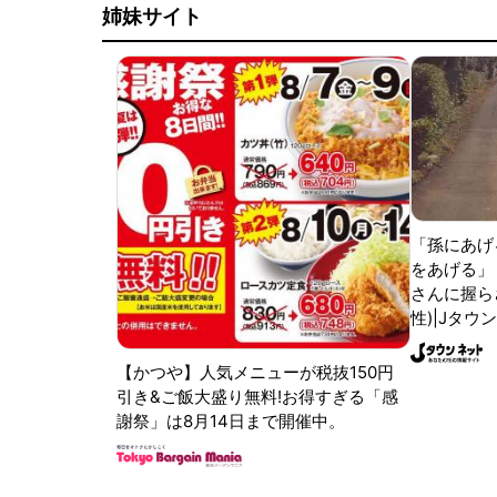
姉妹サイト
「孫にあげ
をあげる」
さんに握ら
性)|Jタウ
【かつや】人気メニューが税抜150円
引き&ご飯大盛り無料!お得すぎる「感
謝祭」は8月14日まで開催中。