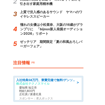
引き出す家庭用精米機
上質で没入感のあるサウンド ヤマハのワ
イヤレススピーカー
憧れの女優は小松菜奈、大阪の16歳がグラ
ンプリに 「bijoux新人発掘オーディショ
ン2026」リポート
ゼッテリア 期間限定「夏の和風おろしバ
ーガーフェア」
注目情報
PR
入社特典58万円、寮費完備で無料!デンソーで働こう!自動車工場で小型部品の検査業務 denso aichi
＞
株式会社テクノスマイル
愛知県 知立市
時給1,800円
正社員 / 派遣社員
スポンサー：求人ボックス