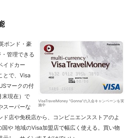
能
・英ポンド・豪
ジ・管理できる
ペイドカー
とで、Visa
LUSマークの付
2月末現在）で
VisaTravelMoney "Gonna"の入会キャンペーンを実
施中
やスーパーな
ンド店や免税店から、コンビニエンスストアのよ
国や 地域のVisa加盟店で幅広く使える。買い物