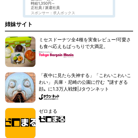
時給1,350円～
正社員 / 派遣社員
スポンサー：求人ボックス
姉妹サイト
ミセスドーナツ全4種を実食レビュー!可愛さ
も食べ応えもばっちりで大満足。
「夜中に見たら失神する」「こわいこわいこ
わい」 兵庫・尼崎の公園に佇む〝謎すぎる
顔〟に1.3万人戦慄|Jタウンネット
ゼロまる