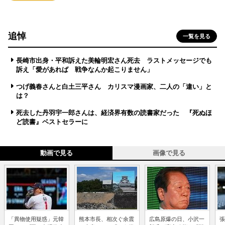
追悼
一覧を見る
長崎市出身・平和訴えた美輪明宏さん死去 ラストメッセージでも
訴え「愛があれば 戦争なんか起こりません」
つげ義春さんと白土三平さん カリスマ漫画家、二人の「違い」と
は？
死去した丹羽宇一郎さんは、経済界有数の読書家だった 『死ぬほ
ど読書』ベストセラーに
動画で見る
画像で見る
「異物使用疑惑」元韓
熊本市長、相次ぐ余震
広島原爆の日、小沢一
張