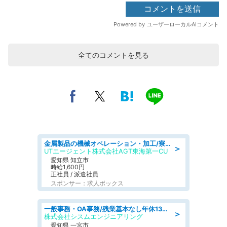
全てのコメントを見る
金属製品の機械オペレーション・加工/寮完備/日払い/工場・製造
＞
UTエージェント株式会社AGT東海第一CU
愛知県 知立市
時給1,600円
正社員 / 派遣社員
スポンサー：求人ボックス
一般事務・OA事務/残業基本なし年休130日社保完備の一般・調達事務
＞
株式会社シスムエンジニアリング
愛知県 一宮市