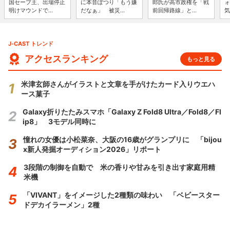
国セーブ王、出場停止
に本音ぽつり「もう嫌
郎氏が高市政権を「戦
ォ
明けマウンドで...
だなぁ」 被災...
前回帰路線」と...
気
J-CAST トレンド
アクセスランキング
もっと見る
米津玄師さんがイラストと文章を手がけたカード入りウエハ
ース菓子
Galaxy折りたたみスマホ「Galaxy Z Fold8 Ultra／Fold8／Fl
ip8」 3モデル同時に
憧れの女優は小松菜奈、大阪の16歳がグランプリに 「bijou
x新人発掘オーディション2026」リポート
3段階の制御を自動で 米の香りや甘みを引き出す家庭用精
米機
「VIVANT」をイメージした2種類の味わい 「ベビースター
ドデカイラーメン」2種