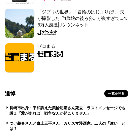
「ジブリの世界」「冒険のはじまりだ!」 夫
が撮影した〝1歳娘の後ろ姿〟が良すぎて...4.
8万人感激|Jタウンネット
ゼロまる
追悼
一覧を見る
長崎市出身・平和訴えた美輪明宏さん死去 ラストメッセージでも
訴え「愛があれば 戦争なんか起こりません」
つげ義春さんと白土三平さん カリスマ漫画家、二人の「違い」と
は？