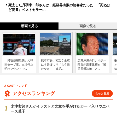
死去した丹羽宇一郎さんは、経済界有数の読書家だった 『死ぬほ
ど読書』ベストセラーに
動画で見る
画像で見る
「異物使用疑惑」元韓
熊本市長、相次ぐ余震
広島原爆の日、小沢一
張
国セーブ王、出場停止
に本音ぽつり「もう嫌
郎氏が高市政権を「戦
ォ
明けマウンドで...
だなぁ」 被災...
前回帰路線」と...
気
J-CAST トレンド
アクセスランキング
もっと見る
米津玄師さんがイラストと文章を手がけたカード入りウエハ
ース菓子