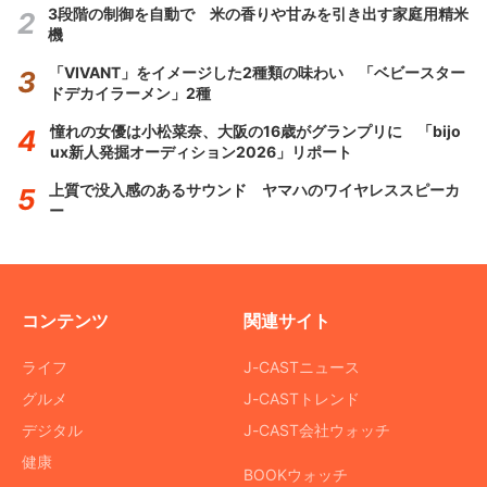
3段階の制御を自動で 米の香りや甘みを引き出す家庭用精米
機
「VIVANT」をイメージした2種類の味わい 「ベビースター
ドデカイラーメン」2種
憧れの女優は小松菜奈、大阪の16歳がグランプリに 「bijo
ux新人発掘オーディション2026」リポート
上質で没入感のあるサウンド ヤマハのワイヤレススピーカ
ー
コンテンツ
関連サイト
ライフ
J-CASTニュース
グルメ
J-CASTトレンド
デジタル
J-CAST会社ウォッチ
健康
BOOKウォッチ