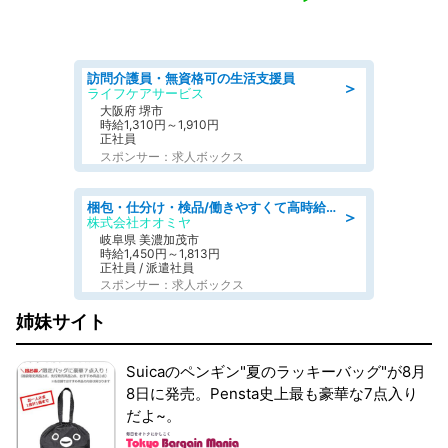
訪問介護員・無資格可の生活支援員
＞
ライフケアサービス
大阪府 堺市
時給1,310円～1,910円
正社員
スポンサー：求人ボックス
梱包・仕分け・検品/働きやすくて高時給の仕分け作業長期休暇充実/残業なし
＞
株式会社オオミヤ
岐阜県 美濃加茂市
時給1,450円～1,813円
正社員 / 派遣社員
スポンサー：求人ボックス
姉妹サイト
Suicaのペンギン"夏のラッキーバッグ"が8月
8日に発売。Pensta史上最も豪華な7点入り
だよ~。