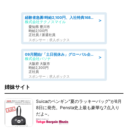
経験者急募!時給2,100円、入社特典168万円の自動車製造業務/トヨタ自動車/tutumi
＞
株式会社テクノスマイル
愛知県 豊川市
時給2,100円
正社員 / 派遣社員
スポンサー：求人ボックス
09月開始/「土日祝休み」グローバル企業での産業保健のお仕事/保健師/高時給/残業なし/服装自由
＞
株式会社パソナ
大阪府 大阪市
時給2,300円
正社員
スポンサー：求人ボックス
姉妹サイト
Suicaのペンギン"夏のラッキーバッグ"が8月
8日に発売。Pensta史上最も豪華な7点入り
だよ~。