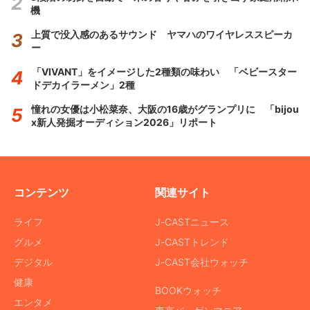
機
上質で没入感のあるサウンド ヤマハのワイヤレススピーカ
ー
「VIVANT」をイメージした2種類の味わい 「ベビースター
ドデカイラーメン」2種
憧れの女優は小松菜奈、大阪の16歳がグランプリに 「bijou
x新人発掘オーディション2026」リポート
コンテンツ
関連サイト
ライフ
J-CASTニュース
グルメ
J-CASTトレンド
デジタル
J-CAST会社ウォッチ
健康
BOOKウォッチ
エンタメ