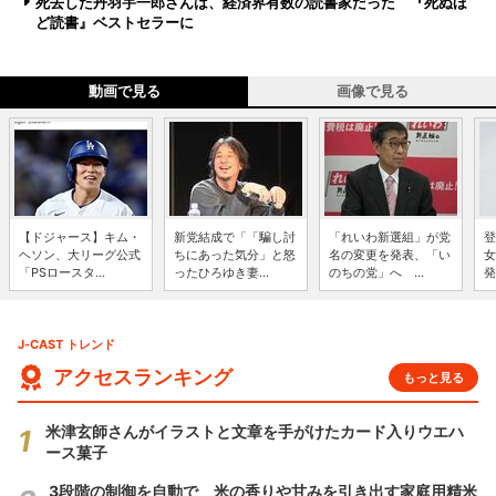
死去した丹羽宇一郎さんは、経済界有数の読書家だった 『死ぬほ
ど読書』ベストセラーに
動画で見る
画像で見る
【ドジャース】キム・
新党結成で「「騙し討
「れいわ新選組」が党
登
ヘソン、大リーグ公式
ちにあった気分」と怒
名の変更を発表、「い
女
「PSロースタ...
ったひろゆき妻...
のちの党」へ ...
発
J-CAST トレンド
アクセスランキング
もっと見る
米津玄師さんがイラストと文章を手がけたカード入りウエハ
ース菓子
3段階の制御を自動で 米の香りや甘みを引き出す家庭用精米