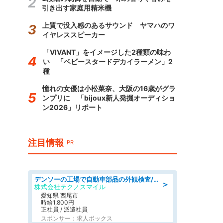
引き出す家庭用精米機
上質で没入感のあるサウンド ヤマハのワ
イヤレススピーカー
「VIVANT」をイメージした2種類の味わ
い 「ベビースタードデカイラーメン」2
種
憧れの女優は小松菜奈、大阪の16歳がグラ
ンプリに 「bijoux新人発掘オーディショ
ン2026」リポート
注目情報
PR
デンソーの工場で自動車部品の外観検査/denso aichi
＞
株式会社テクノスマイル
愛知県 西尾市
時給1,800円
正社員 / 派遣社員
スポンサー：求人ボックス