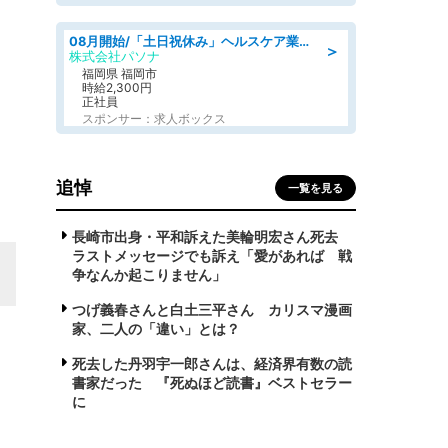
08月開始/「土日祝休み」ヘルスケア業界の産業保健師/高時給/未経験OK/要資格:保健師、正看護師
＞
株式会社パソナ
福岡県 福岡市
時給2,300円
正社員
スポンサー：求人ボックス
追悼
一覧を見る
長崎市出身・平和訴えた美輪明宏さん死去
ラストメッセージでも訴え「愛があれば 戦
争なんか起こりません」
つげ義春さんと白土三平さん カリスマ漫画
家、二人の「違い」とは？
死去した丹羽宇一郎さんは、経済界有数の読
書家だった 『死ぬほど読書』ベストセラー
に