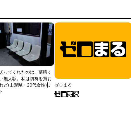
送ってくれたのは、薄暗く
い無人駅。私は切符を買お
ど(山形県・20代女性)|J
ゼロまる
ト