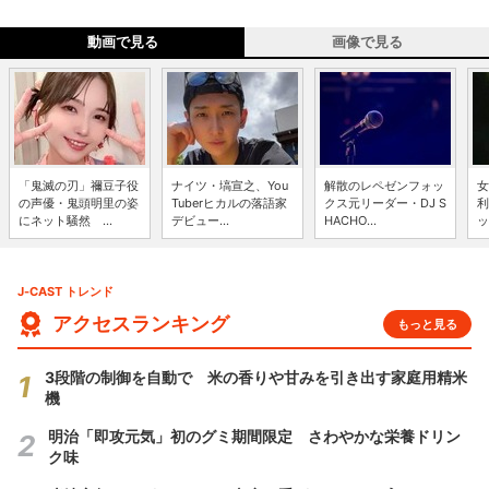
動画で見る
画像で見る
「鬼滅の刃」禰豆子役
ナイツ・塙宣之、You
解散のレペゼンフォッ
女
の声優・鬼頭明里の姿
Tuberヒカルの落語家
クス元リーダー・DJ S
利
にネット騒然 ...
デビュー...
HACHO...
ッ
J-CAST トレンド
アクセスランキング
もっと見る
3段階の制御を自動で 米の香りや甘みを引き出す家庭用精米
機
明治「即攻元気」初のグミ期間限定 さわやかな栄養ドリン
ク味