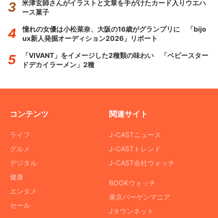
米津玄師さんがイラストと文章を手がけたカード入りウエハ
ース菓子
憧れの女優は小松菜奈、大阪の16歳がグランプリに 「bijo
ux新人発掘オーディション2026」リポート
「VIVANT」をイメージした2種類の味わい 「ベビースター
ドデカイラーメン」2種
コンテンツ
関連サイト
ライフ
J-CASTニュース
グルメ
J-CASTトレンド
デジタル
J-CAST会社ウォッチ
健康
BOOKウォッチ
エンタメ
東京バーゲンマニア
セール
Jタウンネット