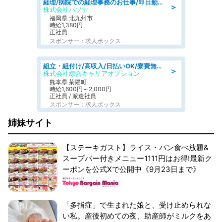
経理/病院での経理事務のお仕事/即日勤務可/車通勤可/経理/一般事務
＞
株式会社パソナ
福岡県 北九州市
時給1,380円
正社員
スポンサー：求人ボックス
組立・組付け/高収入/日払いOK/寮費無料/交替制/20・30・40代活躍中
＞
株式会社綜合キャリアオプション
熊本県 菊陽町
時給1,600円～2,000円
正社員 / 派遣社員
スポンサー：求人ボックス
姉妹サイト
【ステーキガスト】ライス・パン食べ放題&
スープバー付きメニュー1111円はお得!最新ク
ーポンを公式Xで公開中《9月23日まで》
「多指症」で生まれた娘と、受け止められな
い私。産後初めての夜、助産師がミルクをあ