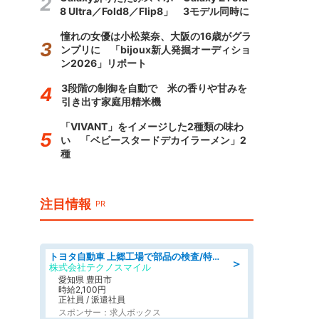
8 Ultra／Fold8／Flip8」 3モデル同時に
憧れの女優は小松菜奈、大阪の16歳がグラ
ンプリに 「bijoux新人発掘オーディショ
ン2026」リポート
3段階の制御を自動で 米の香りや甘みを
引き出す家庭用精米機
「VIVANT」をイメージした2種類の味わ
い 「ベビースタードデカイラーメン」2
種
注目情報
PR
トヨタ自動車 上郷工場で部品の検査/特典168万/tutumi
＞
株式会社テクノスマイル
愛知県 豊田市
時給2,100円
正社員 / 派遣社員
スポンサー：求人ボックス