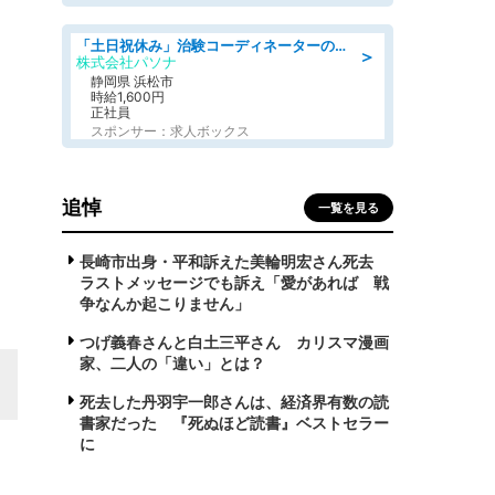
「土日祝休み」治験コーディネーターのお仕事/未経験OK
＞
株式会社パソナ
静岡県 浜松市
時給1,600円
正社員
スポンサー：求人ボックス
追悼
一覧を見る
長崎市出身・平和訴えた美輪明宏さん死去
ラストメッセージでも訴え「愛があれば 戦
争なんか起こりません」
つげ義春さんと白土三平さん カリスマ漫画
家、二人の「違い」とは？
死去した丹羽宇一郎さんは、経済界有数の読
書家だった 『死ぬほど読書』ベストセラー
に