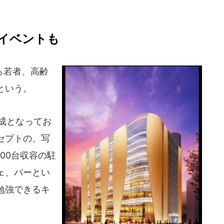
イベントも
ら若者、高齢
という。
成となってお
セプトの、写
00台収容の駐
ェ、バーとい
勉強できるキ