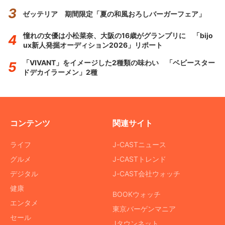
ゼッテリア 期間限定「夏の和風おろしバーガーフェア」
憧れの女優は小松菜奈、大阪の16歳がグランプリに 「bijo
ux新人発掘オーディション2026」リポート
「VIVANT」をイメージした2種類の味わい 「ベビースター
ドデカイラーメン」2種
コンテンツ
関連サイト
ライフ
J-CASTニュース
グルメ
J-CASTトレンド
デジタル
J-CAST会社ウォッチ
健康
BOOKウォッチ
エンタメ
東京バーゲンマニア
セール
Jタウンネット