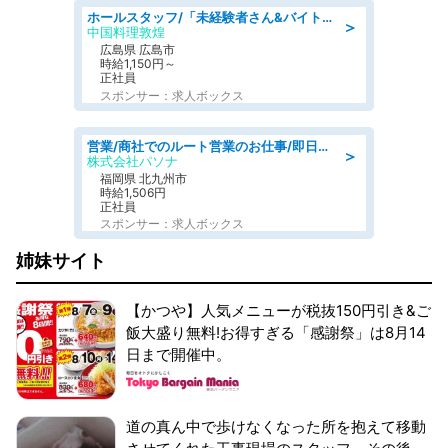
ホールスタッフ/「未経験者さん&バイトデビューも大歓迎」残業ほぼなし×1日3時間〜勤務OK!フォロー体制も充実/広島県/広島市南区
＞
中国料理敦煌
広島県 広島市
時給1,150円～
正社員
スポンサー：求人ボックス
営業/商社でのルート営業のお仕事/即日勤務可/車通勤可/営業
＞
株式会社パソナ
福岡県 北九州市
時給1,506円
正社員
スポンサー：求人ボックス
姉妹サイト
【かつや】人気メニューが税抜150円引き&ご
飯大盛り無料!お得すぎる「感謝祭」は8月14
日まで開催中。
道の真ん中で歩けなくなった所を抱えて移動