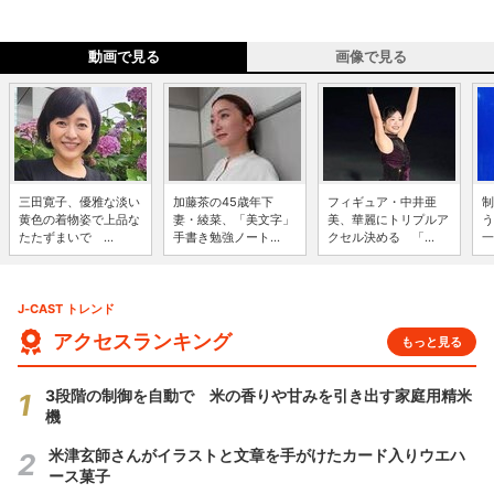
動画で見る
画像で見る
三田寛子、優雅な淡い
加藤茶の45歳年下
フィギュア・中井亜
制
黄色の着物姿で上品な
妻・綾菜、「美文字」
美、華麗にトリプルア
う
たたずまいで ...
手書き勉強ノート...
クセル決める 「...
一
J-CAST トレンド
アクセスランキング
もっと見る
3段階の制御を自動で 米の香りや甘みを引き出す家庭用精米
機
米津玄師さんがイラストと文章を手がけたカード入りウエハ
ース菓子