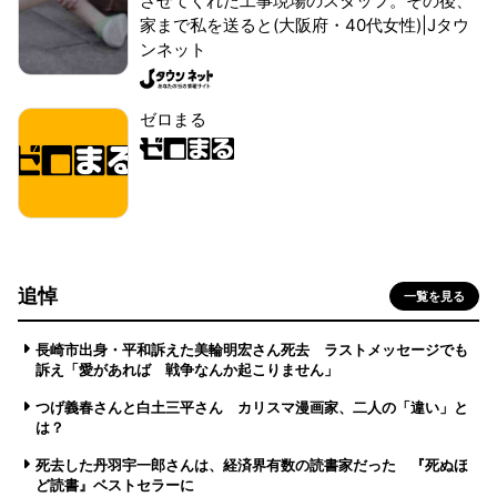
させてくれた工事現場のスタッフ。その後、
家まで私を送ると(大阪府・40代女性)|Jタウ
ンネット
ゼロまる
追悼
一覧を見る
長崎市出身・平和訴えた美輪明宏さん死去 ラストメッセージでも
訴え「愛があれば 戦争なんか起こりません」
つげ義春さんと白土三平さん カリスマ漫画家、二人の「違い」と
は？
死去した丹羽宇一郎さんは、経済界有数の読書家だった 『死ぬほ
ど読書』ベストセラーに