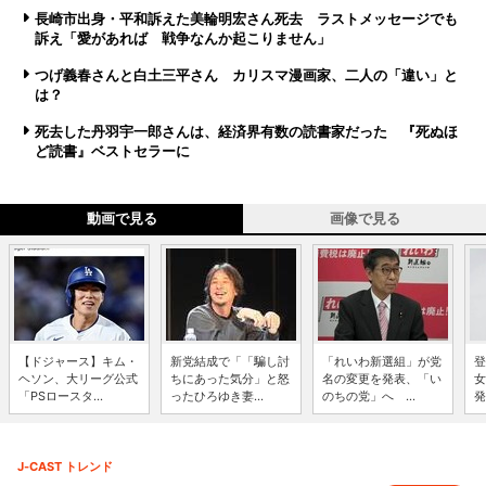
長崎市出身・平和訴えた美輪明宏さん死去 ラストメッセージでも
訴え「愛があれば 戦争なんか起こりません」
つげ義春さんと白土三平さん カリスマ漫画家、二人の「違い」と
は？
死去した丹羽宇一郎さんは、経済界有数の読書家だった 『死ぬほ
ど読書』ベストセラーに
動画で見る
画像で見る
【ドジャース】キム・
新党結成で「「騙し討
「れいわ新選組」が党
登
ヘソン、大リーグ公式
ちにあった気分」と怒
名の変更を発表、「い
女
「PSロースタ...
ったひろゆき妻...
のちの党」へ ...
発
J-CAST トレンド