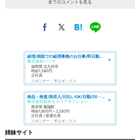
全てのコメントを見る
経理/病院での経理事務のお仕事/即日勤務可/車通勤可/経理/一般事務
＞
株式会社パソナ
福岡県 北九州市
時給1,380円
正社員
スポンサー：求人ボックス
検品・検査/高収入/日払いOK/日勤/20・30・40代活躍中/製造 工場
＞
株式会社綜合キャリアオプション
熊本県 菊陽町
時給1,800円～2,250円
正社員 / 派遣社員
スポンサー：求人ボックス
姉妹サイト