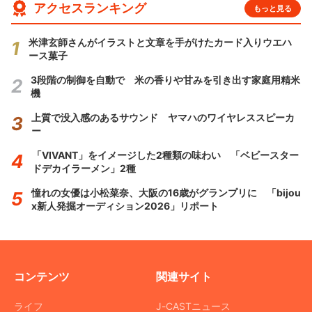
アクセスランキング
もっと見る
米津玄師さんがイラストと文章を手がけたカード入りウエハ
ース菓子
3段階の制御を自動で 米の香りや甘みを引き出す家庭用精米
機
上質で没入感のあるサウンド ヤマハのワイヤレススピーカ
ー
「VIVANT」をイメージした2種類の味わい 「ベビースター
ドデカイラーメン」2種
憧れの女優は小松菜奈、大阪の16歳がグランプリに 「bijou
x新人発掘オーディション2026」リポート
コンテンツ
関連サイト
ライフ
J-CASTニュース