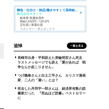
梱包・仕分け・検品/働きやすくて高時給の仕分け作業長期休暇充実/残業なし
＞
株式会社オオミヤ
岐阜県 美濃加茂市
時給1,450円～1,813円
正社員 / 派遣社員
スポンサー：求人ボックス
追悼
一覧を見る
長崎市出身・平和訴えた美輪明宏さん死去
ラストメッセージでも訴え「愛があれば 戦
争なんか起こりません」
つげ義春さんと白土三平さん カリスマ漫画
家、二人の「違い」とは？
死去した丹羽宇一郎さんは、経済界有数の読
書家だった 『死ぬほど読書』ベストセラー
に