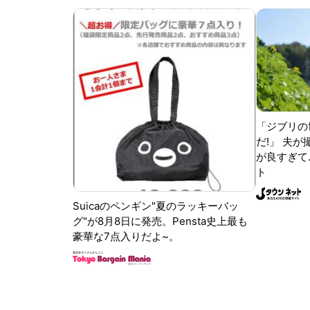
「ジブリの
だ!」 夫
が良すぎて.
ト
Suicaのペンギン"夏のラッキーバッ
グ"が8月8日に発売。Pensta史上最も
豪華な7点入りだよ~。