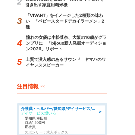
引き出す家庭用精米機
「VIVANT」をイメージした2種類の味わ
い 「ベビースタードデカイラーメン」2
種
憧れの女優は小松菜奈、大阪の16歳がグラ
ンプリに 「bijoux新人発掘オーディショ
ン2026」リポート
上質で没入感のあるサウンド ヤマハのワ
イヤレススピーカー
注目情報
PR
介護職・ヘルパー/愛知県/デイサービス/JR東海道本線 幸田/額田郡幸田町
＞
デイサービス燈いろ
愛知県 幸田町
時給1,200円
正社員
スポンサー：求人ボックス