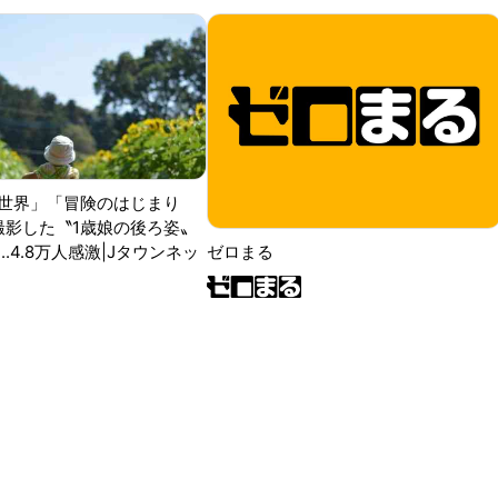
世界」「冒険のはじまり
が撮影した〝1歳娘の後ろ姿〟
ゼロまる
..4.8万人感激|Jタウンネッ