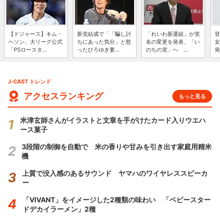
【ドジャース】キム・
新党結成で「「騙し討
「れいわ新選組」が党
登
ヘソン、大リーグ公式
ちにあった気分」と怒
名の変更を発表、「い
女
「PSロースタ...
ったひろゆき妻...
のちの党」へ ...
発
J-CAST トレンド
アクセスランキング
もっと見る
米津玄師さんがイラストと文章を手がけたカード入りウエハ
ース菓子
3段階の制御を自動で 米の香りや甘みを引き出す家庭用精米
機
上質で没入感のあるサウンド ヤマハのワイヤレススピーカ
ー
「VIVANT」をイメージした2種類の味わい 「ベビースター
ドデカイラーメン」2種