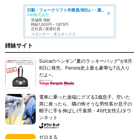
日勤・フォークリフト作業員/前払い・週払い制度あり/長期安定/有給とりやすい/環境充実
＞
A&I株式会社
茨城県 境町
時給1,500円～1,875円
正社員 / 派遣社員
スポンサー：求人ボックス
姉妹サイト
Suicaのペンギン"夏のラッキーバッグ"が8月
8日に発売。Pensta史上最も豪華な7点入り
だよ~。
電車に乗った途端にグズる2歳息子。空いた
席に座ったら、隣の怖そうな男性客が息子の
帽子に手を伸ばし(千葉県・40代女性)|Jタウ
ンネット
ゼロまる