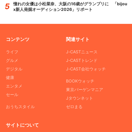
憧れの女優は小松菜奈、大阪の16歳がグランプリに 「bijou
x新人発掘オーディション2026」リポート
コンテンツ
関連サイト
ライフ
J-CASTニュース
グルメ
J-CASTトレンド
デジタル
J-CAST会社ウォッチ
健康
BOOKウォッチ
エンタメ
東京バーゲンマニア
セール
Jタウンネット
おうちスタイル
ゼロまる
サイトについて