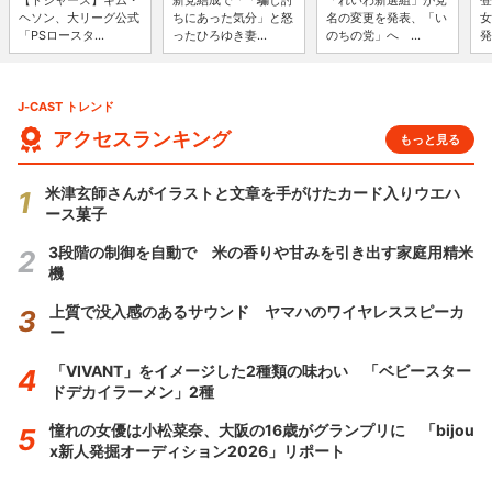
【ドジャース】キム・
新党結成で「「騙し討
「れいわ新選組」が党
登
ヘソン、大リーグ公式
ちにあった気分」と怒
名の変更を発表、「い
女
「PSロースタ...
ったひろゆき妻...
のちの党」へ ...
発
J-CAST トレンド
アクセスランキング
もっと見る
米津玄師さんがイラストと文章を手がけたカード入りウエハ
ース菓子
3段階の制御を自動で 米の香りや甘みを引き出す家庭用精米
機
上質で没入感のあるサウンド ヤマハのワイヤレススピーカ
ー
「VIVANT」をイメージした2種類の味わい 「ベビースター
ドデカイラーメン」2種
憧れの女優は小松菜奈、大阪の16歳がグランプリに 「bijou
x新人発掘オーディション2026」リポート