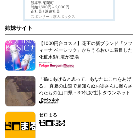
熊本県 菊陽町
時給1,600円～2,000円
正社員 / 派遣社員
スポンサー：求人ボックス
姉妹サイト
【1000円台コスメ】花王の新ブランド「ソフ
ィーナ ベーシック」からうるおいに着目した
化粧水&乳液が登場
「孫にあげると思って、あなたにこれをあげ
る」 真夏の山道で見知らぬお婆さんに握らさ
れたもの(山口県・30代女性)|Jタウンネット
ゼロまる