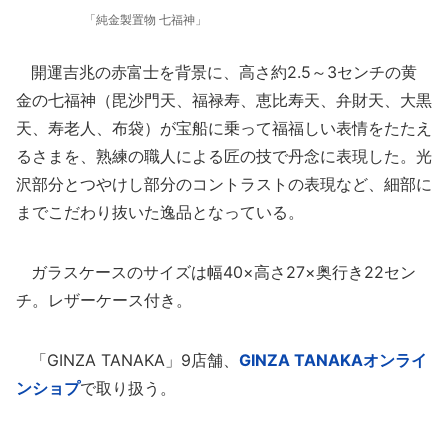
「純金製置物 七福神」
開運吉兆の赤富士を背景に、高さ約2.5～3センチの黄
金の七福神（毘沙門天、福禄寿、恵比寿天、弁財天、大黒
天、寿老人、布袋）が宝船に乗って福福しい表情をたたえ
るさまを、熟練の職人による匠の技で丹念に表現した。光
沢部分とつやけし部分のコントラストの表現など、細部に
までこだわり抜いた逸品となっている。
ガラスケースのサイズは幅40×高さ27×奥行き22セン
チ。レザーケース付き。
「GINZA TANAKA」9店舗、
GINZA TANAKAオンライ
ンショプ
で取り扱う。