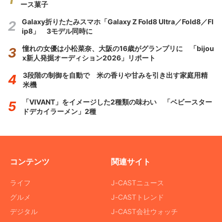
ース菓子
Galaxy折りたたみスマホ「Galaxy Z Fold8 Ultra／Fold8／Fl
ip8」 3モデル同時に
憧れの女優は小松菜奈、大阪の16歳がグランプリに 「bijou
x新人発掘オーディション2026」リポート
3段階の制御を自動で 米の香りや甘みを引き出す家庭用精
米機
「VIVANT」をイメージした2種類の味わい 「ベビースター
ドデカイラーメン」2種
コンテンツ
関連サイト
ライフ
J-CASTニュース
グルメ
J-CASTトレンド
デジタル
J-CAST会社ウォッチ