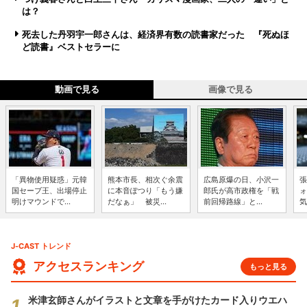
は？
死去した丹羽宇一郎さんは、経済界有数の読書家だった 『死ぬほ
ど読書』ベストセラーに
動画で見る
画像で見る
「異物使用疑惑」元韓
熊本市長、相次ぐ余震
広島原爆の日、小沢一
張
国セーブ王、出場停止
に本音ぽつり「もう嫌
郎氏が高市政権を「戦
ォ
明けマウンドで...
だなぁ」 被災...
前回帰路線」と...
気
J-CAST トレンド
アクセスランキング
もっと見る
米津玄師さんがイラストと文章を手がけたカード入りウエハ