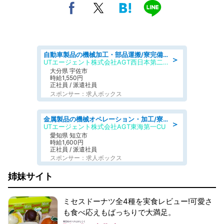
自動車製品の機械加工・部品運搬/寮完備/日払い/工場・製造
＞
UTエージェント株式会社AGT西日本第二CU
大分県 宇佐市
時給1,550円
正社員 / 派遣社員
スポンサー：求人ボックス
金属製品の機械オペレーション・加工/寮完備/日払い/工場・製造
＞
UTエージェント株式会社AGT東海第一CU
愛知県 知立市
時給1,600円
正社員 / 派遣社員
スポンサー：求人ボックス
姉妹サイト
ミセスドーナツ全4種を実食レビュー!可愛さ
も食べ応えもばっちりで大満足。