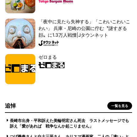
「夜中に見たら失神する」「こわいこわいこ
わい」 兵庫・尼崎の公園に佇む〝謎すぎる
顔〟に1.3万人戦慄|Jタウンネット
ゼロまる
追悼
一覧を見る
長崎市出身・平和訴えた美輪明宏さん死去 ラストメッセージでも
訴え「愛があれば 戦争なんか起こりません」
つげ義春さんと白土三平さん カリスマ漫画家、二人の「違い」と