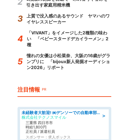
引き出す家庭用精米機
上質で没入感のあるサウンド ヤマハのワ
イヤレススピーカー
「VIVANT」をイメージした2種類の味わ
い 「ベビースタードデカイラーメン」2
種
憧れの女優は小松菜奈、大阪の16歳がグラ
ンプリに 「bijoux新人発掘オーディショ
ン2026」リポート
注目情報
PR
未経験者大歓迎! ㈱デンソーでの自動車部品の組立作業 denso aichi
＞
株式会社テクノスマイル
三重県 四日市市
時給1,800円
正社員 / 派遣社員
スポンサー：求人ボックス