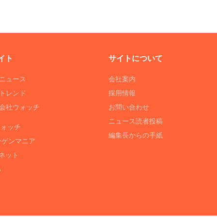
イト
サイトについて
Tニュース
会社案内
Tトレンド
採用情報
ST会社ウォッチ
お問い合わせ
ニュース読者投稿
ウォッチ
編集長からの手紙
ーゲンマニア
ネット
る