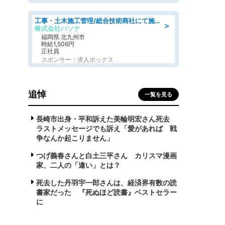
工事・土木施工管理/総合技術商社にて施工管理のお仕事/即日勤務可/車通勤可/工事・土木施工管理/生産・品質管理
＞
株式会社パソナ
福岡県 北九州市
時給1,506円
正社員
スポンサー：求人ボックス
追悼
一覧を見る
長崎市出身・平和訴えた美輪明宏さん死去
ラストメッセージでも訴え「愛があれば 戦
争なんか起こりません」
つげ義春さんと白土三平さん カリスマ漫画
家、二人の「違い」とは？
死去した丹羽宇一郎さんは、経済界有数の読
書家だった 『死ぬほど読書』ベストセラー
に