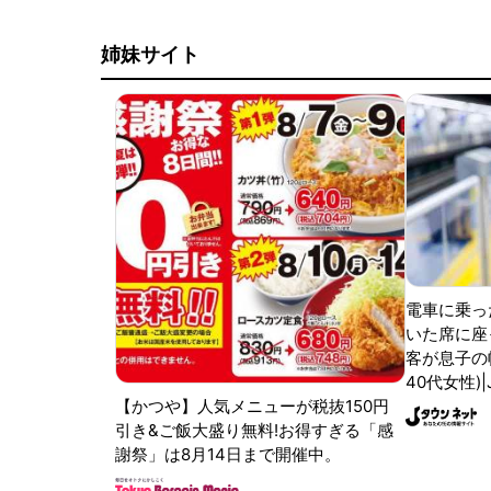
姉妹サイト
電車に乗っ
いた席に座
客が息子の
40代女性)
【かつや】人気メニューが税抜150円
引き&ご飯大盛り無料!お得すぎる「感
謝祭」は8月14日まで開催中。