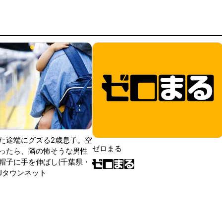
た途端にグズる2歳息子。空
ゼロまる
ったら、隣の怖そうな男性
帽子に手を伸ばし(千葉県・
|Jタウンネット