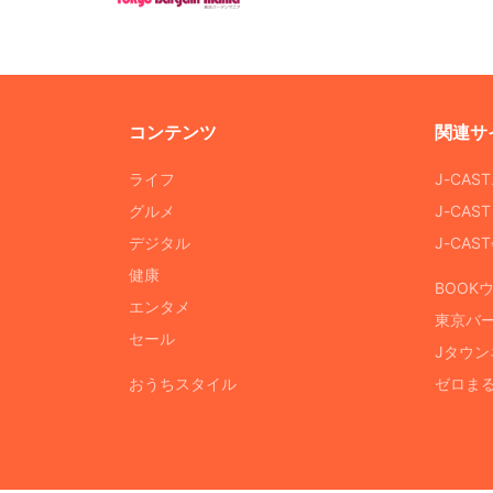
コンテンツ
関連サ
ライフ
J-CAS
グルメ
J-CAS
デジタル
J-CA
健康
BOOK
エンタメ
東京バ
セール
Jタウン
おうちスタイル
ゼロま