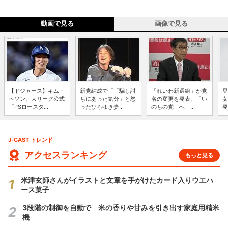
動画で見る
画像で見る
【ドジャース】キム・
新党結成で「「騙し討
「れいわ新選組」が党
登
ヘソン、大リーグ公式
ちにあった気分」と怒
名の変更を発表、「い
女
「PSロースタ...
ったひろゆき妻...
のちの党」へ ...
発
J-CAST トレンド
アクセスランキング
もっと見る
米津玄師さんがイラストと文章を手がけたカード入りウエハ
ース菓子
3段階の制御を自動で 米の香りや甘みを引き出す家庭用精米
機