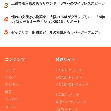
上質で没入感のあるサウンド ヤマハのワイヤレススピーカ
ー
憧れの女優は小松菜奈、大阪の16歳がグランプリに 「bijo
ux新人発掘オーディション2026」リポート
ゼッテリア 期間限定「夏の和風おろしバーガーフェア」
コンテンツ
関連サイト
ライフ
J-CASTニュース
グルメ
J-CASTトレンド
デジタル
J-CAST会社ウォッチ
健康
BOOKウォッチ
エンタメ
東京バーゲンマニア
セール
Jタウンネット