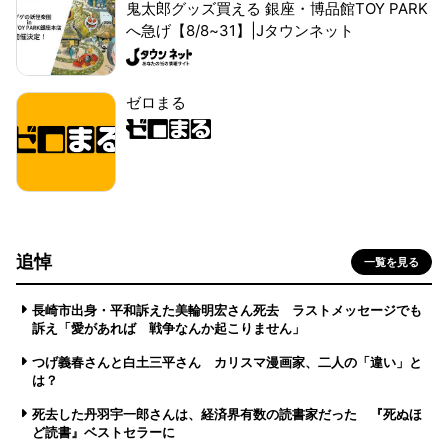
鬼太郎グッズ買える 銀座・博品館TOY PARK
へ急げ【8/8~31】|Jタウンネット
ゼロまる
追悼
一覧を見る
長崎市出身・平和訴えた美輪明宏さん死去 ラストメッセージでも
訴え「愛があれば 戦争なんか起こりません」
つげ義春さんと白土三平さん カリスマ漫画家、二人の「違い」と
は？
死去した丹羽宇一郎さんは、経済界有数の読書家だった 『死ぬほ
ど読書』ベストセラーに