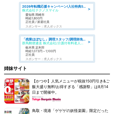
2026年転職応援キャンペーン!入社特典58万円/デンソーで働こう!自動車工場で小型部品の検査業務 denso aichi
＞
株式会社テクノスマイル
愛知県 岡崎市
時給1,800円
正社員 / 派遣社員
スポンサー：求人ボックス
「残業ほぼなし」調理スタッフ/調理師免許必須/正職員/日勤のみ/介護付き有料老人ホーム/社会保障完備
＞
群馬郵便逓送 株式会社/介護付有料老人ホーム ふる里
栃木県 足利市
時給1,073円～1,100円
正社員
スポンサー：求人ボックス
姉妹サイト
【かつや】人気メニューが税抜150円引き&ご
飯大盛り無料!お得すぎる「感謝祭」は8月14
日まで開催中。
鳥取・境港「ゲゲゲの妖怪楽園」限定だった