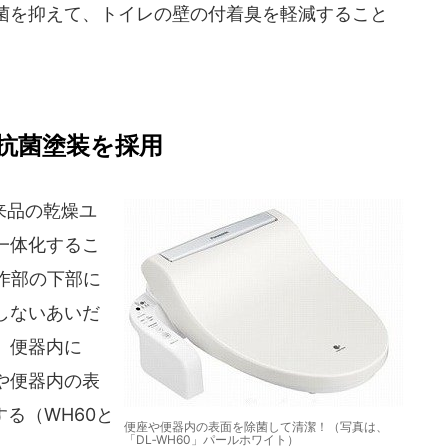
菌を抑えて、トイレの壁の付着臭を軽減すること
抗菌塗装を採用
来品の乾燥ユ
一体化するこ
作部の下部に
しないあいだ
、便器内に
や便器内の表
する（WH60と
便座や便器内の表面を除菌して清潔！（写真は、
「DL‐WH60」パールホワイト）