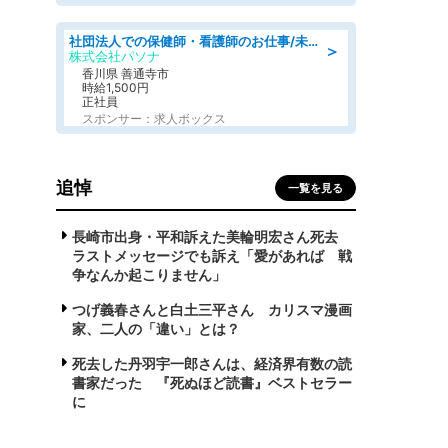
社団法人での保健師・看護師のお仕事/未経験OK/要資格:普通免許、保健師、正看護師
＞
株式会社パソナ
香川県 善通寺市
時給1,500円
正社員
スポンサー：求人ボックス
追悼
一覧を見る
長崎市出身・平和訴えた美輪明宏さん死去
ラストメッセージでも訴え「愛があれば 戦
争なんか起こりません」
つげ義春さんと白土三平さん カリスマ漫画
家、二人の「違い」とは？
死去した丹羽宇一郎さんは、経済界有数の読
書家だった 『死ぬほど読書』ベストセラー
に