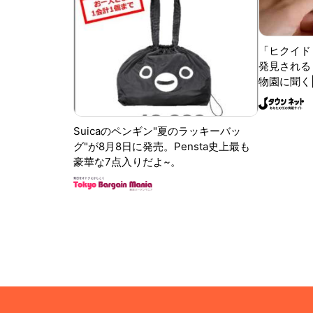
「ヒクイド
発見される 
物園に聞く
Suicaのペンギン"夏のラッキーバッ
グ"が8月8日に発売。Pensta史上最も
豪華な7点入りだよ~。