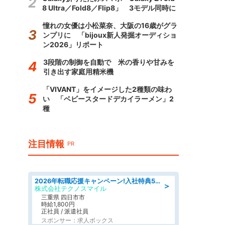
8 Ultra／Fold8／Flip8」 3モデル同時に
憧れの女優は小松菜奈、大阪の16歳がグラ
ンプリに 「bijoux新人発掘オーディショ
ン2026」リポート
3段階の制御を自動で 米の香りや甘みを
引き出す家庭用精米機
「VIVANT」をイメージした2種類の味わ
い 「ベビースタードデカイラーメン」2
種
注目情報
PR
2026年転職応援キャンペーン!入社特典58万円/デンソーで働こう!自動車工場で小型部品の検査業務 denso aichi
＞
株式会社テクノスマイル
三重県 四日市市
時給1,800円
正社員 / 派遣社員
スポンサー：求人ボックス