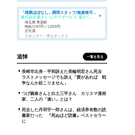
「残業ほぼなし」調理スタッフ/無資格可/正職員/日勤のみ/デイサービス/社会保障完備
＞
株式会社湯ざくら/デイサービス 湯ざくらケアリゾート
埼玉県 寄居町
時給1,141円～1,200円
正社員
スポンサー：求人ボックス
追悼
一覧を見る
長崎市出身・平和訴えた美輪明宏さん死去
ラストメッセージでも訴え「愛があれば 戦
争なんか起こりません」
つげ義春さんと白土三平さん カリスマ漫画
家、二人の「違い」とは？
死去した丹羽宇一郎さんは、経済界有数の読
書家だった 『死ぬほど読書』ベストセラー
に