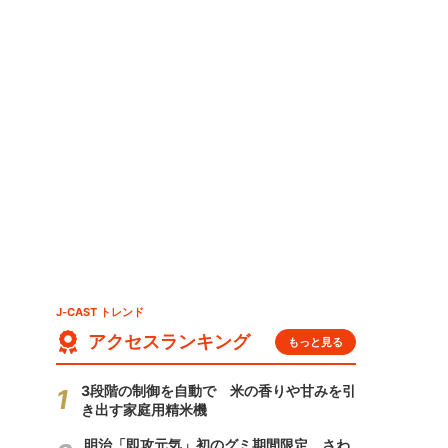
J-CAST トレンド
アクセスランキング
もっと見る
3段階の制御を自動で 米の香りや甘みを引
き出す家庭用精米機
明治「即攻元気」初のグミ期間限定 さわ