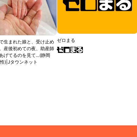
ゼロまる
で生まれた娘と、受け止め
。産後初めての夜、助産師
げてるのを見て...(静岡
性)|Jタウンネット