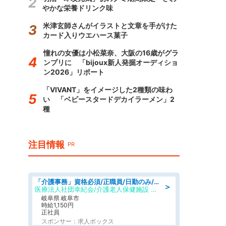
やかな栄養ドリンク味
米津玄師さんがイラストと文章を手がけた
カード入りウエハース菓子
憧れの女優は小松菜奈、大阪の16歳がグラ
ンプリに 「bijoux新人発掘オーディショ
ン2026」リポート
「VIVANT」をイメージした2種類の味わ
い 「ベビースタードデカイラーメン」2
種
注目情報
PR
「介護事務」資格必須/正職員/日勤のみ/介護老人保健施設
＞
医療法人社団幸紀会/介護老人保健施設 グリーンビラ安江
岐阜県 岐阜市
時給1,150円
正社員
スポンサー：求人ボックス