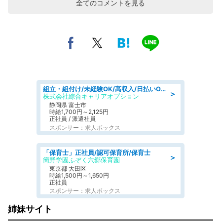
全てのコメントを見る
組立・組付け/未経験OK/高収入/日払いOK/寮費無料/交替制
＞
株式会社綜合キャリアオプション
静岡県 富士市
時給1,700円～2,125円
正社員 / 派遣社員
スポンサー：求人ボックス
「保育士」正社員/認可保育所/保育士
＞
簡野学園ふぞく六郷保育園
東京都 大田区
時給1,500円～1,650円
正社員
スポンサー：求人ボックス
姉妹サイト