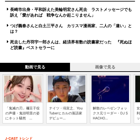
長崎市出身・平和訴えた美輪明宏さん死去 ラストメッセージでも
訴え「愛があれば 戦争なんか起こりません」
つげ義春さんと白土三平さん カリスマ漫画家、二人の「違い」と
は？
死去した丹羽宇一郎さんは、経済界有数の読書家だった 『死ぬほ
ど読書』ベストセラーに
動画で見る
画像で見る
「鬼滅の刃」禰豆子役
ナイツ・塙宣之、You
解散のレペゼンフォッ
女
の声優・鬼頭明里の姿
Tuberヒカルの落語家
クス元リーダー・DJ S
利
にネット騒然 ...
デビュー...
HACHO...
ッ
J-CAST トレンド