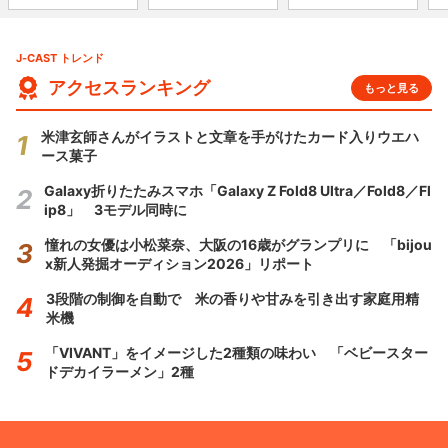
J-CAST トレンド
アクセスランキング
もっと見る
米津玄師さんがイラストと文章を手がけたカード入りウエハ
ース菓子
Galaxy折りたたみスマホ「Galaxy Z Fold8 Ultra／Fold8／Fl
ip8」 3モデル同時に
憧れの女優は小松菜奈、大阪の16歳がグランプリに 「bijou
x新人発掘オーディション2026」リポート
3段階の制御を自動で 米の香りや甘みを引き出す家庭用精
米機
「VIVANT」をイメージした2種類の味わい 「ベビースター
ドデカイラーメン」2種