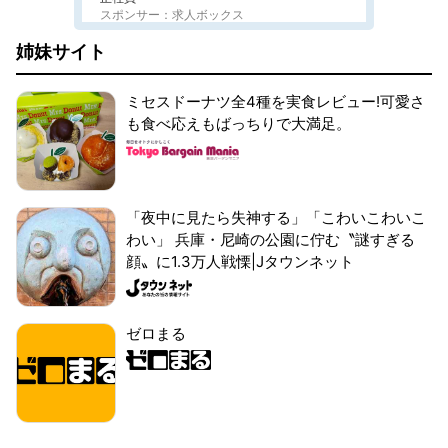
スポンサー：求人ボックス
姉妹サイト
ミセスドーナツ全4種を実食レビュー!可愛さ
も食べ応えもばっちりで大満足。
「夜中に見たら失神する」「こわいこわいこ
わい」 兵庫・尼崎の公園に佇む〝謎すぎる
顔〟に1.3万人戦慄|Jタウンネット
ゼロまる