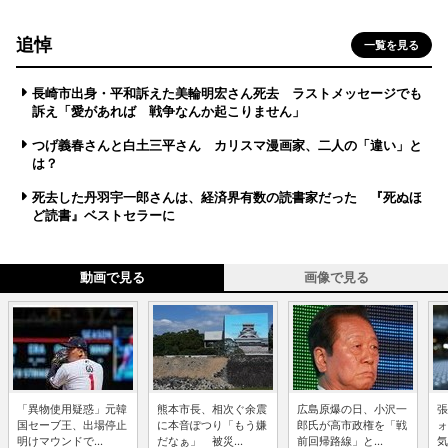
追悼
一覧を見る
長崎市出身・平和訴えた美輪明宏さん死去 ラストメッセージでも
訴え「愛があれば 戦争なんか起こりません」
つげ義春さんと白土三平さん カリスマ漫画家、二人の「違い」と
は？
死去した丹羽宇一郎さんは、経済界有数の読書家だった 『死ぬほ
ど読書』ベストセラーに
動画で見る
画像で見る
「異物使用疑惑」元韓
熊本市長、相次ぐ余震
広島原爆の日、小沢一
張
国セーブ王、出場停止
に本音ぽつり「もう嫌
郎氏が高市政権を「戦
ォ
明けマウンドで...
だなぁ」 被災...
前回帰路線」と...
気