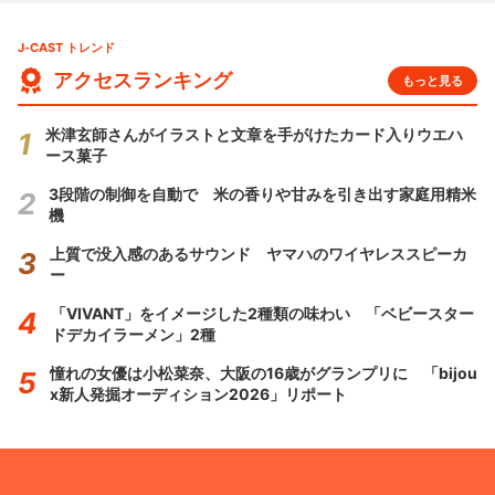
J-CAST トレンド
アクセスランキング
もっと見る
米津玄師さんがイラストと文章を手がけたカード入りウエハ
ース菓子
3段階の制御を自動で 米の香りや甘みを引き出す家庭用精米
機
上質で没入感のあるサウンド ヤマハのワイヤレススピーカ
ー
「VIVANT」をイメージした2種類の味わい 「ベビースター
ドデカイラーメン」2種
憧れの女優は小松菜奈、大阪の16歳がグランプリに 「bijou
x新人発掘オーディション2026」リポート