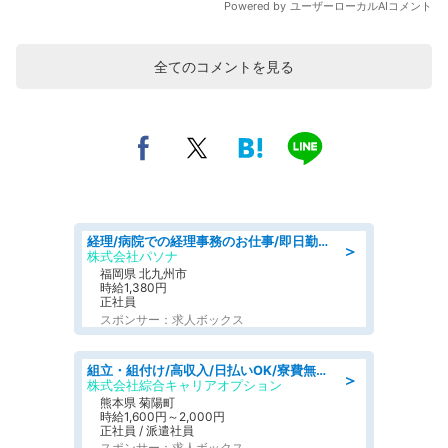
全てのコメントを見る
経理/病院での経理事務のお仕事/即日勤務可/車通勤可/経理/一般事務
＞
株式会社パソナ
福岡県 北九州市
時給1,380円
正社員
スポンサー：求人ボックス
組立・組付け/高収入/日払いOK/寮費無料/交替制/20・30・40代活躍中
＞
株式会社綜合キャリアオプション
熊本県 菊陽町
時給1,600円～2,000円
正社員 / 派遣社員
スポンサー：求人ボックス