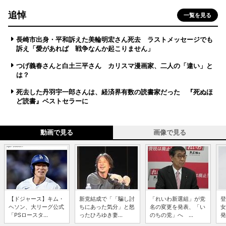
追悼
一覧を見る
長崎市出身・平和訴えた美輪明宏さん死去 ラストメッセージでも
訴え「愛があれば 戦争なんか起こりません」
つげ義春さんと白土三平さん カリスマ漫画家、二人の「違い」と
は？
死去した丹羽宇一郎さんは、経済界有数の読書家だった 『死ぬほ
ど読書』ベストセラーに
動画で見る
画像で見る
【ドジャース】キム・
新党結成で「「騙し討
「れいわ新選組」が党
登
ヘソン、大リーグ公式
ちにあった気分」と怒
名の変更を発表、「い
女
「PSロースタ...
ったひろゆき妻...
のちの党」へ ...
発