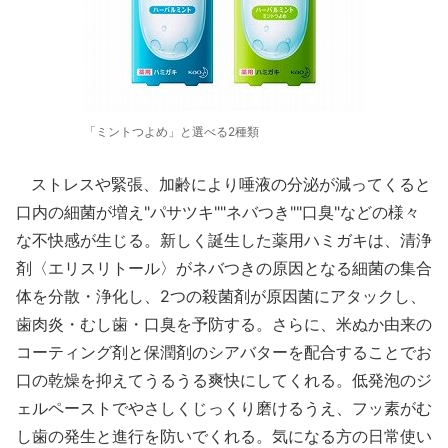
「ミントつよめ」と選べる2種類
ストレスや緊張、加齢により唾液の分泌が減ってくると
口内の細菌が増え"パサツキ""ネバつき""口臭"などの様々
な不快感が生じる。新しく誕生した薬用ハミガキは、清浄
剤〈エリスリトール〉がネバつきの原因となる細菌の集合
体を分散・浄化し、2つの殺菌剤が原因菌にアタックし、
歯肉炎・むし歯・口臭を予防する。さらに、米ぬか由来の
コーティング剤と保潤剤のシアバターを配合することでお
口の乾燥を抑えてうるうる爽快にしてくれる。低発泡のジ
ェルペーストでやさしくじっくり磨けるうえ、フッ素がむ
し歯の発生と進行を防いでくれる。気になる方の日常使い