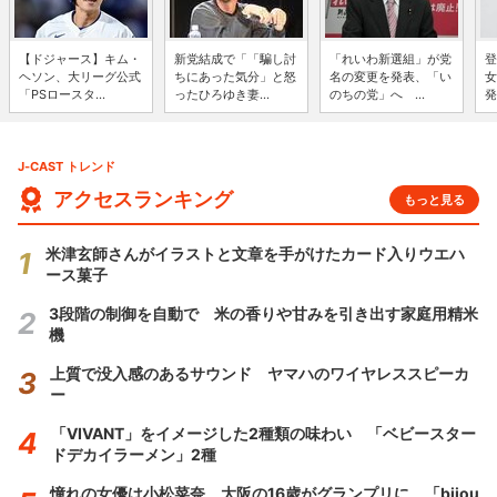
【ドジャース】キム・
新党結成で「「騙し討
「れいわ新選組」が党
登
ヘソン、大リーグ公式
ちにあった気分」と怒
名の変更を発表、「い
女
「PSロースタ...
ったひろゆき妻...
のちの党」へ ...
発
J-CAST トレンド
アクセスランキング
もっと見る
米津玄師さんがイラストと文章を手がけたカード入りウエハ
ース菓子
3段階の制御を自動で 米の香りや甘みを引き出す家庭用精米
機
上質で没入感のあるサウンド ヤマハのワイヤレススピーカ
ー
「VIVANT」をイメージした2種類の味わい 「ベビースター
ドデカイラーメン」2種
憧れの女優は小松菜奈、大阪の16歳がグランプリに 「bijou