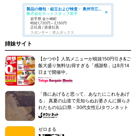
製品の梱包・組立および検査・ 奥州市江刺/大手企業で長期安定 梱包・検査・組立/半年経過毎に5万円の報奨金有
＞
株式会社ホットスタッフ岩手
岩手県 金ケ崎町
時給1,720円～2,150円
正社員 / 派遣社員
スポンサー：求人ボックス
姉妹サイト
【かつや】人気メニューが税抜150円引き&ご
飯大盛り無料!お得すぎる「感謝祭」は8月14
日まで開催中。
「孫にあげると思って、あなたにこれをあげ
る」 真夏の山道で見知らぬお婆さんに握らさ
れたもの(山口県・30代女性)|Jタウンネット
ゼロまる