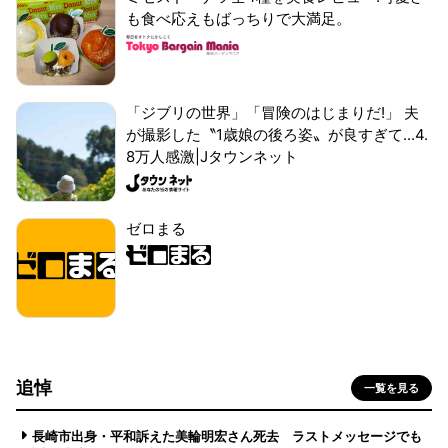
も食べ応えもばっちりで大満足。
「ジブリの世界」「冒険のはじまりだ!」 夫
が撮影した〝1歳娘の後ろ姿〟が良すぎて...4.
8万人感激|Jタウンネット
ゼロまる
追悼
一覧を見る
長崎市出身・平和訴えた美輪明宏さん死去 ラストメッセージでも