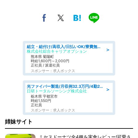
組立・組付け/高収入/日払いOK/寮費無料/交替制/20・30・40代活躍中
＞
株式会社綜合キャリアオプション
熊本県 菊陽町
時給1,600円～2,000円
正社員 / 派遣社員
スポンサー：求人ボックス
光ファイバー製造/月収例32.3万円/4勤2休/寮費無料/工場/工場
＞
日研トータルソーシング株式会社
栃木県 宇都宮市
時給1,550円
正社員
スポンサー：求人ボックス
姉妹サイト
ミセスドーナツ全4種を実食レビュー!可愛さ