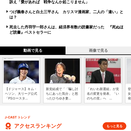
訴え「愛があれば 戦争なんか起こりません」
つげ義春さんと白土三平さん カリスマ漫画家、二人の「違い」と
は？
死去した丹羽宇一郎さんは、経済界有数の読書家だった 『死ぬほ
ど読書』ベストセラーに
動画で見る
画像で見る
【ドジャース】キム・
新党結成で「「騙し討
「れいわ新選組」が党
登
ヘソン、大リーグ公式
ちにあった気分」と怒
名の変更を発表、「い
女
「PSロースタ...
ったひろゆき妻...
のちの党」へ ...
発
J-CAST トレンド
アクセスランキング
もっと見る