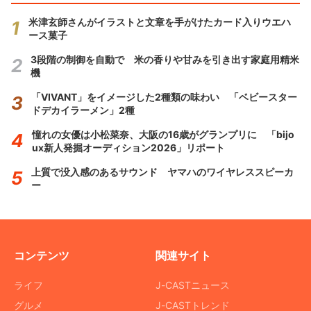
米津玄師さんがイラストと文章を手がけたカード入りウエハ
ース菓子
3段階の制御を自動で 米の香りや甘みを引き出す家庭用精米
機
「VIVANT」をイメージした2種類の味わい 「ベビースター
ドデカイラーメン」2種
憧れの女優は小松菜奈、大阪の16歳がグランプリに 「bijo
ux新人発掘オーディション2026」リポート
上質で没入感のあるサウンド ヤマハのワイヤレススピーカ
ー
コンテンツ
関連サイト
ライフ
J-CASTニュース
グルメ
J-CASTトレンド