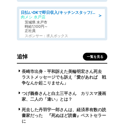
日払いOKで即日収入/キッチンスタッフ/デリバリー業務など、自己成長可能な幅広い仕事に挑戦!髪型自由&ピアス・ネイルOK/茨城県/水戸市
＞
肉メシ 水戸店
茨城県 水戸市
時給1,100円～
正社員
スポンサー：求人ボックス
追悼
一覧を見る
長崎市出身・平和訴えた美輪明宏さん死去
ラストメッセージでも訴え「愛があれば 戦
争なんか起こりません」
つげ義春さんと白土三平さん カリスマ漫画
家、二人の「違い」とは？
死去した丹羽宇一郎さんは、経済界有数の読
書家だった 『死ぬほど読書』ベストセラー
に