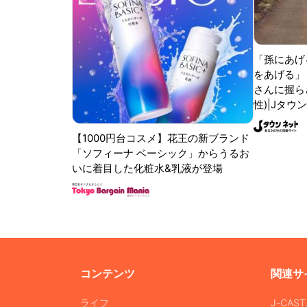
「孫にあげ
をあげる」
さんに握ら
性)|Jタウ
【1000円台コスメ】花王の新ブランド
「ソフィーナ ベーシック」からうるお
いに着目した化粧水&乳液が登場
コンテンツ
関連サ
ライフ
J-CAS