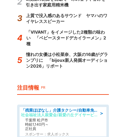
引き出す家庭用精米機
上質で没入感のあるサウンド ヤマハのワ
イヤレススピーカー
「VIVANT」をイメージした2種類の味わ
い 「ベビースタードデカイラーメン」2
種
憧れの女優は小松菜奈、大阪の16歳がグラ
ンプリに 「bijoux新人発掘オーディショ
ン2026」リポート
注目情報
PR
「残業ほぼなし」介護タクシー/自動車免許必須/正職員/日勤のみ/デイサービス
＞
社会福祉法人親愛会/親愛の丘デイサービス
千葉県 松戸市
時給1,140円～
正社員
スポンサー：求人ボックス