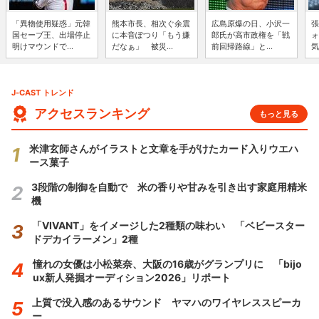
「異物使用疑惑」元韓
熊本市長、相次ぐ余震
広島原爆の日、小沢一
張
国セーブ王、出場停止
に本音ぽつり「もう嫌
郎氏が高市政権を「戦
ォ
明けマウンドで...
だなぁ」 被災...
前回帰路線」と...
気
J-CAST トレンド
アクセスランキング
もっと見る
米津玄師さんがイラストと文章を手がけたカード入りウエハ
ース菓子
3段階の制御を自動で 米の香りや甘みを引き出す家庭用精米
機
「VIVANT」をイメージした2種類の味わい 「ベビースター
ドデカイラーメン」2種
憧れの女優は小松菜奈、大阪の16歳がグランプリに 「bijo
ux新人発掘オーディション2026」リポート
上質で没入感のあるサウンド ヤマハのワイヤレススピーカ
ー