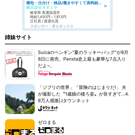
梱包・仕分け・検品/働きやすくて高時給の仕分け作業長期休暇充実/残業なし
＞
株式会社オオミヤ
岐阜県 美濃加茂市
時給1,450円～1,813円
正社員 / 派遣社員
スポンサー：求人ボックス
姉妹サイト
Suicaのペンギン"夏のラッキーバッグ"が8月
8日に発売。Pensta史上最も豪華な7点入り
だよ~。
「ジブリの世界」「冒険のはじまりだ!」 夫
が撮影した〝1歳娘の後ろ姿〟が良すぎて...4.
8万人感激|Jタウンネット
ゼロまる