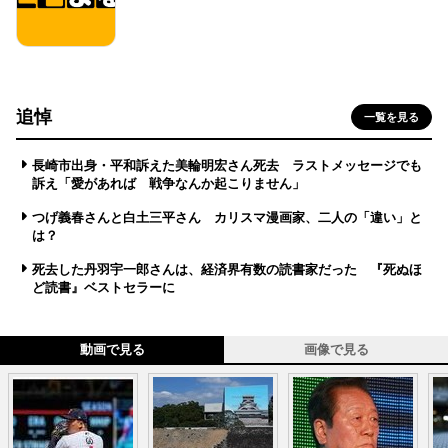
追悼
一覧を見る
長崎市出身・平和訴えた美輪明宏さん死去 ラストメッセージでも
訴え「愛があれば 戦争なんか起こりません」
つげ義春さんと白土三平さん カリスマ漫画家、二人の「違い」と
は？
死去した丹羽宇一郎さんは、経済界有数の読書家だった 『死ぬほ
ど読書』ベストセラーに
動画で見る
画像で見る