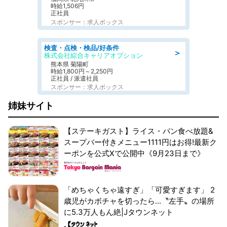
時給1,506円
正社員
スポンサー：求人ボックス
検査・点検・検品/好条件
＞
株式会社綜合キャリアオプション
熊本県 菊陽町
時給1,800円～2,250円
正社員 / 派遣社員
スポンサー：求人ボックス
姉妹サイト
【ステーキガスト】ライス・パン食べ放題&
スープバー付きメニュー1111円はお得!最新ク
ーポンを公式Xで公開中《9月23日まで》
「めちゃくちゃ遠すぎ」「可愛すぎます」 2
歳児がカボチャを切ったら...〝左手〟の場所
に5.3万人もん絶|Jタウンネット