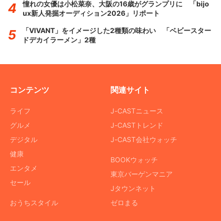
憧れの女優は小松菜奈、大阪の16歳がグランプリに 「bijo
ux新人発掘オーディション2026」リポート
「VIVANT」をイメージした2種類の味わい 「ベビースター
ドデカイラーメン」2種
コンテンツ
関連サイト
ライフ
J-CASTニュース
グルメ
J-CASTトレンド
デジタル
J-CAST会社ウォッチ
健康
BOOKウォッチ
エンタメ
東京バーゲンマニア
セール
Jタウンネット
おうちスタイル
ゼロまる