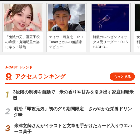
「鬼滅の刃」禰豆子役
ナイツ・塙宣之、You
解散のレペゼンフォッ
女
の声優・鬼頭明里の姿
Tuberヒカルの落語家
クス元リーダー・DJ S
利
にネット騒然 ...
デビュー...
HACHO...
ッ
J-CAST トレンド
アクセスランキング
もっと見る
3段階の制御を自動で 米の香りや甘みを引き出す家庭用精米
機
明治「即攻元気」初のグミ期間限定 さわやかな栄養ドリン
ク味
米津玄師さんがイラストと文章を手がけたカード入りウエハ
ース菓子