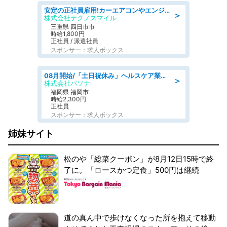
安定の正社員雇用!カーエアコンやエンジンの製造・加工業務 denso aichi
＞
株式会社テクノスマイル
三重県 四日市市
時給1,800円
正社員 / 派遣社員
スポンサー：求人ボックス
08月開始/「土日祝休み」ヘルスケア業界の産業保健師/高時給/未経験OK/要資格:保健師、正看護師
＞
株式会社パソナ
福岡県 福岡市
時給2,300円
正社員
スポンサー：求人ボックス
姉妹サイト
松のや「総菜クーポン」が8月12日15時で終
了に。「ロースかつ定食」500円は継続
道の真ん中で歩けなくなった所を抱えて移動