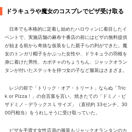
ドラキュラや魔女のコスプレでピザ受け取る
日本でも本格的に定着し始めたハロウィンに着目したイ
ベントで、実施店舗の麻布十番店の前にはピザの無料提供
が始まる前から奇抜な仮装をした親子らの列ができた。魔
女のトンガリ帽子をかぶった女性や、ドラキュラの羽根を
身に着けた男性、カボチャのちょうちん、ジャックオラン
タンが付いたステッキを持つ女の子など服装はさまざま。
レジの前で「トリック・オア・トリート」ならぬ「Tric
k or Pizza！」の合言葉を言い、焼きたての「ドミノ・ピ
ザドミノ・デラックス L サイズ」（直径約 33センチ、30
00円相当）をうれしそうに受け取っていた。
ピザを手渡す女性店員の服装もジャックオランタンのカ