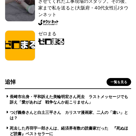
させてくれた工事現場のスタッフ。その後、
家まで私を送ると(大阪府・40代女性)|Jタウ
ンネット
ゼロまる
追悼
一覧を見る
長崎市出身・平和訴えた美輪明宏さん死去 ラストメッセージでも
訴え「愛があれば 戦争なんか起こりません」
つげ義春さんと白土三平さん カリスマ漫画家、二人の「違い」と
は？
死去した丹羽宇一郎さんは、経済界有数の読書家だった 『死ぬほ
ど読書』ベストセラーに