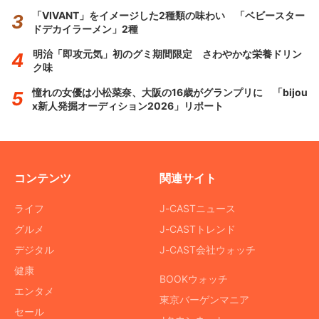
「VIVANT」をイメージした2種類の味わい 「ベビースター
ドデカイラーメン」2種
明治「即攻元気」初のグミ期間限定 さわやかな栄養ドリン
ク味
憧れの女優は小松菜奈、大阪の16歳がグランプリに 「bijou
x新人発掘オーディション2026」リポート
コンテンツ
関連サイト
ライフ
J-CASTニュース
グルメ
J-CASTトレンド
デジタル
J-CAST会社ウォッチ
健康
BOOKウォッチ
エンタメ
東京バーゲンマニア
セール