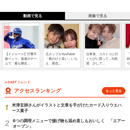
動画で見る
画像で見る
【ドジャース】打撃不
元カップルYouTuber
辻希美、コストコに行
「
振ベッツ、低迷のチー
「夜のひと笑い」いち
くたびに買って...大絶
紗
ムで「最も懸念...
え、新恋...
賛 少しア...
リ
J-CAST トレンド
アクセスランキング
もっと見る
米津玄師さんがイラストと文章を手がけたカード入りウエハ
ース菓子
6つの調理メニューで揚げ物も温め直しもおいしく 「エアー
オーブン」