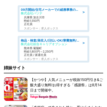
09月開始/住宅メーカーでの総務事務のお仕事/駅近/車通勤可/一般事務/人事労務
＞
株式会社パソナ
兵庫県 加古川市
時給1,550円
正社員
スポンサー：求人ボックス
検品・検査/高収入/日払いOK/寮費無料/日勤/20・30・40代活躍中
＞
株式会社綜合キャリアオプション
熊本県 菊陽町
時給1,800円～2,250円
正社員 / 派遣社員
スポンサー：求人ボックス
姉妹サイト
【かつや】人気メニューが税抜150円引き&ご
飯大盛り無料!お得すぎる「感謝祭」は8月14
日まで開催中。