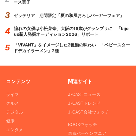
ース菓子
ゼッテリア 期間限定「夏の和風おろしバーガーフェア」
憧れの女優は小松菜奈、大阪の16歳がグランプリに 「bijo
ux新人発掘オーディション2026」リポート
「VIVANT」をイメージした2種類の味わい 「ベビースター
ドデカイラーメン」2種
コンテンツ
関連サイト
ライフ
J-CASTニュース
グルメ
J-CASTトレンド
デジタル
J-CAST会社ウォッチ
健康
BOOKウォッチ
エンタメ
東京バーゲンマニア