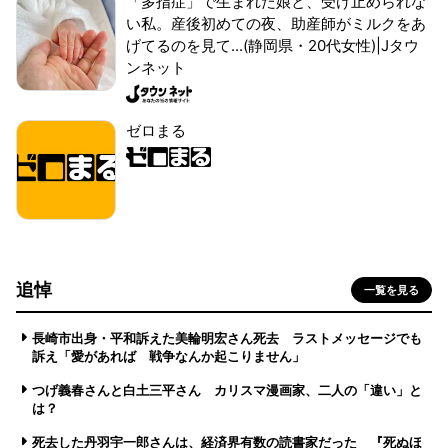
「多指症」で生まれた娘と、受け止められな
い私。産後初めての夜、助産師がミルクをあ
げてるのを見て...(静岡県・20代女性)|Jタウ
ンネット
ゼロまる
追悼
一覧を見る
長崎市出身・平和訴えた美輪明宏さん死去 ラストメッセージでも
訴え「愛があれば 戦争なんか起こりません」
つげ義春さんと白土三平さん カリスマ漫画家、二人の「違い」と
は？
死去した丹羽宇一郎さんは、経済界有数の読書家だった 『死ぬほ