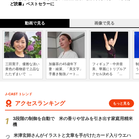
ど読書』ベストセラーに
動画で見る
画像で見る
三田寛子、優雅な淡い
加藤茶の45歳年下
フィギュア・中井亜
制
黄色の着物姿で上品な
妻・綾菜、「美文字」
美、華麗にトリプルア
う
たたずまいで ...
手書き勉強ノート...
クセル決める 「...
一
J-CAST トレンド
アクセスランキング
もっと見る
3段階の制御を自動で 米の香りや甘みを引き出す家庭用精米
機
米津玄師さんがイラストと文章を手がけたカード入りウエハ