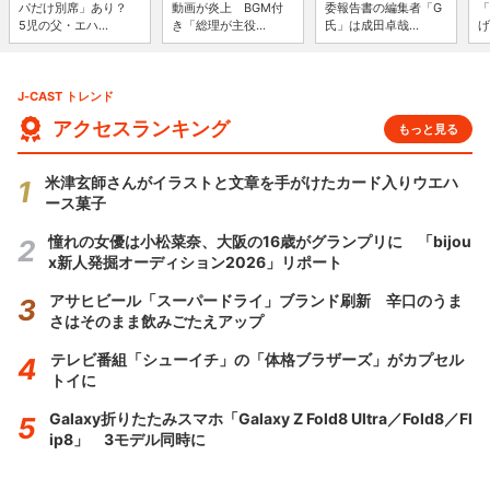
パだけ別席」あり？
動画が炎上 BGM付
委報告書の編集者「G
「
5児の父・エハ...
き「総理が主役...
氏」は成田卓哉...
げ
J-CAST トレンド
アクセスランキング
もっと見る
米津玄師さんがイラストと文章を手がけたカード入りウエハ
ース菓子
憧れの女優は小松菜奈、大阪の16歳がグランプリに 「bijou
x新人発掘オーディション2026」リポート
アサヒビール「スーパードライ」ブランド刷新 辛口のうま
さはそのまま飲みごたえアップ
テレビ番組「シューイチ」の「体格ブラザーズ」がカプセル
トイに
Galaxy折りたたみスマホ「Galaxy Z Fold8 Ultra／Fold8／Fl
ip8」 3モデル同時に