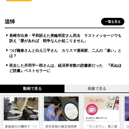
追悼
一覧を見る
長崎市出身・平和訴えた美輪明宏さん死去 ラストメッセージでも
訴え「愛があれば 戦争なんか起こりません」
つげ義春さんと白土三平さん カリスマ漫画家、二人の「違い」と
は？
死去した丹羽宇一郎さんは、経済界有数の読書家だった 『死ぬほ
ど読書』ベストセラーに
動画で見る
画像で見る
家族旅行の機内で「パ
高市首相の被災地視察
「マンガワン」第三者
コ