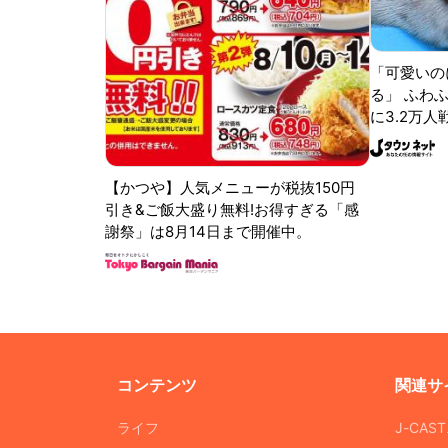
「可愛いの
る」 ふわ
に3.2万人
【かつや】人気メニューが税抜150円
引き&ご飯大盛り無料!お得すぎる「感
謝祭」は8月14日まで開催中。
コンテンツ
関連サ
ライフ
J-CAS