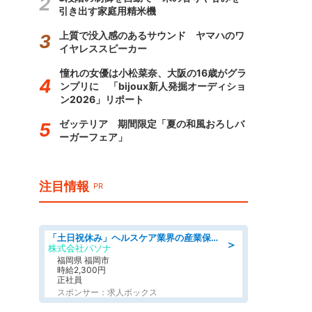
引き出す家庭用精米機
上質で没入感のあるサウンド ヤマハのワ
イヤレススピーカー
憧れの女優は小松菜奈、大阪の16歳がグラ
ンプリに 「bijoux新人発掘オーディショ
ン2026」リポート
ゼッテリア 期間限定「夏の和風おろしバ
ーガーフェア」
注目情報
PR
「土日祝休み」ヘルスケア業界の産業保健師/高時給/未経験OK/要資格:保健師、正看護師
＞
株式会社パソナ
福岡県 福岡市
時給2,300円
正社員
スポンサー：求人ボックス