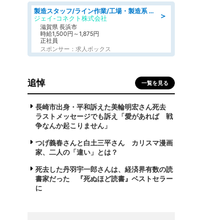
製造スタッフ/ライン作業/工場・製造系 エンジン部品の機械加工/未経験可/昼食代無料
＞
ジェイ-コネクト株式会社
滋賀県 長浜市
時給1,500円～1,875円
正社員
スポンサー：求人ボックス
追悼
一覧を見る
長崎市出身・平和訴えた美輪明宏さん死去
ラストメッセージでも訴え「愛があれば 戦
争なんか起こりません」
つげ義春さんと白土三平さん カリスマ漫画
家、二人の「違い」とは？
死去した丹羽宇一郎さんは、経済界有数の読
書家だった 『死ぬほど読書』ベストセラー
に