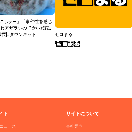
にホラー」「事件性を感じ
ふわアザラシの〝赤い異変〟
戦慄|Jタウンネット
ゼロまる
イト
サイトについて
Tニュース
会社案内