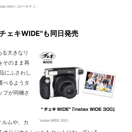
stax mini ハローキティ」
チェキWIDE"も同日発売
ある大きなリ
をそのまま再
商品にふさわし
運べるようタ
ップが同梱さ
「instax WIDE 300」
ィルムや、カ