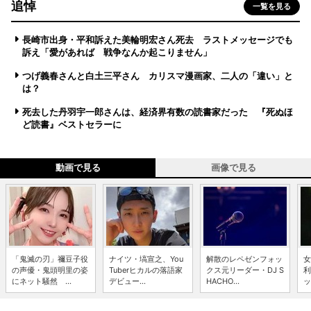
追悼
一覧を見る
長崎市出身・平和訴えた美輪明宏さん死去 ラストメッセージでも
訴え「愛があれば 戦争なんか起こりません」
つげ義春さんと白土三平さん カリスマ漫画家、二人の「違い」と
は？
死去した丹羽宇一郎さんは、経済界有数の読書家だった 『死ぬほ
ど読書』ベストセラーに
動画で見る
画像で見る
「鬼滅の刃」禰豆子役
ナイツ・塙宣之、You
解散のレペゼンフォッ
女
の声優・鬼頭明里の姿
Tuberヒカルの落語家
クス元リーダー・DJ S
利
にネット騒然 ...
デビュー...
HACHO...
ッ