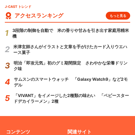
J-CAST トレンド
アクセスランキング
もっと見る
3段階の制御を自動で 米の香りや甘みを引き出す家庭用精米
機
米津玄師さんがイラストと文章を手がけたカード入りウエハ
ース菓子
明治「即攻元気」初のグミ期間限定 さわやかな栄養ドリン
ク味
サムスンのスマートウォッチ 「Galaxy Watch9」など2モ
デル
「VIVANT」をイメージした2種類の味わい 「ベビースター
ドデカイラーメン」2種
コンテンツ
関連サイト