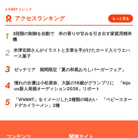
J-CAST トレンド
アクセスランキング
もっと見る
3段階の制御を自動で 米の香りや甘みを引き出す家庭用精米
機
米津玄師さんがイラストと文章を手がけたカード入りウエハ
ース菓子
ゼッテリア 期間限定「夏の和風おろしバーガーフェア」
憧れの女優は小松菜奈、大阪の16歳がグランプリに 「bijo
ux新人発掘オーディション2026」リポート
「VIVANT」をイメージした2種類の味わい 「ベビースター
ドデカイラーメン」2種
コンテンツ
関連サイト