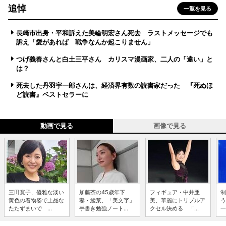
追悼
一覧を見る
長崎市出身・平和訴えた美輪明宏さん死去 ラストメッセージでも
訴え「愛があれば 戦争なんか起こりません」
つげ義春さんと白土三平さん カリスマ漫画家、二人の「違い」と
は？
死去した丹羽宇一郎さんは、経済界有数の読書家だった 『死ぬほ
ど読書』ベストセラーに
動画で見る
画像で見る
三田寛子、優雅な淡い
加藤茶の45歳年下
フィギュア・中井亜
制
黄色の着物姿で上品な
妻・綾菜、「美文字」
美、華麗にトリプルア
う
たたずまいで ...
手書き勉強ノート...
クセル決める 「...
一