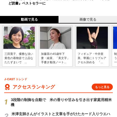
ど読書』ベストセラーに
動画で見る
画像で見る
三田寛子、優雅な淡い
加藤茶の45歳年下
フィギュア・中井亜
制
黄色の着物姿で上品な
妻・綾菜、「美文字」
美、華麗にトリプルア
う
たたずまいで ...
手書き勉強ノート...
クセル決める 「...
一
J-CAST トレンド
アクセスランキング
もっと見る
3段階の制御を自動で 米の香りや甘みを引き出す家庭用精米
機
米津玄師さんがイラストと文章を手がけたカード入りウエハ