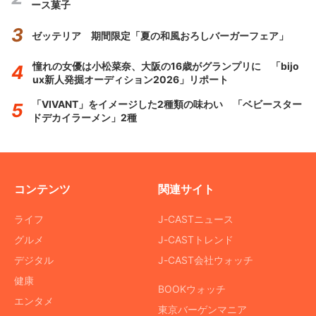
ース菓子
ゼッテリア 期間限定「夏の和風おろしバーガーフェア」
憧れの女優は小松菜奈、大阪の16歳がグランプリに 「bijo
ux新人発掘オーディション2026」リポート
「VIVANT」をイメージした2種類の味わい 「ベビースター
ドデカイラーメン」2種
コンテンツ
関連サイト
ライフ
J-CASTニュース
グルメ
J-CASTトレンド
デジタル
J-CAST会社ウォッチ
健康
BOOKウォッチ
エンタメ
東京バーゲンマニア