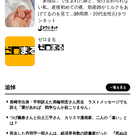
「多指症」で生まれた娘と、受け止められな
い私。産後初めての夜、助産師がミルクをあ
げてるのを見て...(静岡県・20代女性)|Jタウ
ンネット
ゼロまる
追悼
一覧を見る
長崎市出身・平和訴えた美輪明宏さん死去 ラストメッセージでも
訴え「愛があれば 戦争なんか起こりません」
つげ義春さんと白土三平さん カリスマ漫画家、二人の「違い」と
は？
死去した丹羽宇一郎さんは、経済界有数の読書家だった 『死ぬほ