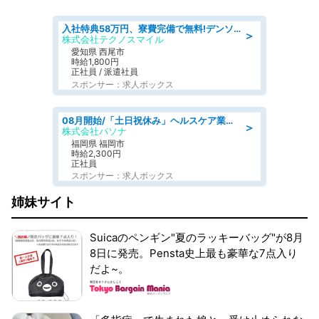
入社特典58万円、寮費完備で無料!デンソーで働こう!自動車工場で小型部品の検査業務 denso aichi
＞
株式会社テクノスマイル
愛知県 西尾市
時給1,800円
正社員 / 派遣社員
スポンサー：求人ボックス
08月開始/「土日祝休み」ヘルスケア業界の産業保健師/高時給/未経験OK/要資格:保健師、正看護師
＞
株式会社パソナ
福岡県 福岡市
時給2,300円
正社員
スポンサー：求人ボックス
姉妹サイト
Suicaのペンギン"夏のラッキーバッグ"が8月
8日に発売。Pensta史上最も豪華な7点入り
だよ~。