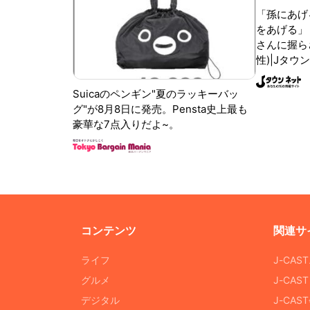
「孫にあげ
をあげる」
さんに握ら
性)|Jタウ
Suicaのペンギン"夏のラッキーバッ
グ"が8月8日に発売。Pensta史上最も
豪華な7点入りだよ~。
コンテンツ
関連サ
ライフ
J-CAS
グルメ
J-CAS
デジタル
J-CA