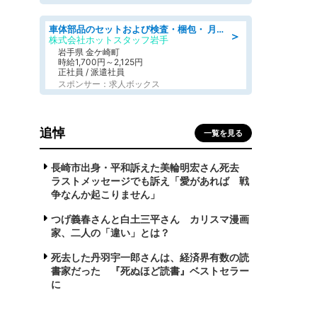
車体部品のセットおよび検査・梱包・ 月収32万可!自動車部品の組付け・検査 家賃補助あり 長期安定/日払いOK
＞
株式会社ホットスタッフ岩手
岩手県 金ケ崎町
時給1,700円～2,125円
正社員 / 派遣社員
スポンサー：求人ボックス
追悼
一覧を見る
長崎市出身・平和訴えた美輪明宏さん死去
ラストメッセージでも訴え「愛があれば 戦
争なんか起こりません」
つげ義春さんと白土三平さん カリスマ漫画
家、二人の「違い」とは？
死去した丹羽宇一郎さんは、経済界有数の読
書家だった 『死ぬほど読書』ベストセラー
に