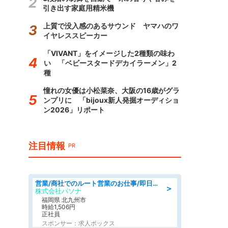
引き出す家庭用精米機
上質で没入感のあるサウンド ヤマハのワ
イヤレススピーカー
「VIVANT」をイメージした2種類の味わ
い 「ベビースタードデカイラーメン」2
種
憧れの女優は小松菜奈、大阪の16歳がグラ
ンプリに 「bijoux新人発掘オーディショ
ン2026」リポート
注目情報
PR
営業/商社でのルート営業のお仕事/即日勤務可/車通勤可/営業
＞
株式会社パソナ
福岡県 北九州市
時給1,506円
正社員
スポンサー：求人ボックス