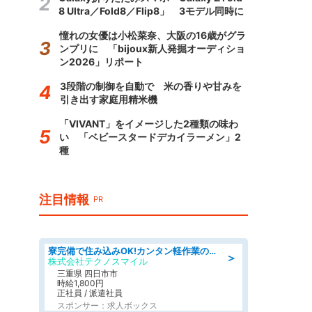
8 Ultra／Fold8／Flip8」 3モデル同時に
憧れの女優は小松菜奈、大阪の16歳がグラ
ンプリに 「bijoux新人発掘オーディショ
ン2026」リポート
3段階の制御を自動で 米の香りや甘みを
引き出す家庭用精米機
「VIVANT」をイメージした2種類の味わ
い 「ベビースタードデカイラーメン」2
種
注目情報
PR
寮完備で住み込みOK!カンタン軽作業のお仕事 denso aichi
＞
株式会社テクノスマイル
三重県 四日市市
時給1,800円
正社員 / 派遣社員
スポンサー：求人ボックス