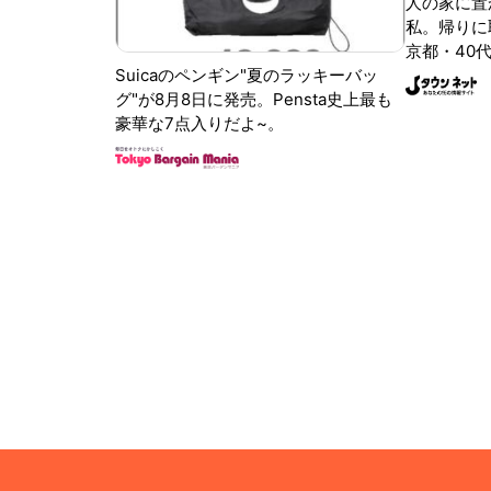
人の家に置
私。帰りに取
京都・40代
Suicaのペンギン"夏のラッキーバッ
グ"が8月8日に発売。Pensta史上最も
豪華な7点入りだよ~。