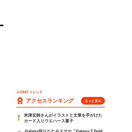
ー
J-CAST トレンド
アクセスランキング
もっと見る
米津玄師さんがイラストと文章を手がけた
カード入りウエハース菓子
Galaxy折りたたみスマホ「Galaxy Z Fold