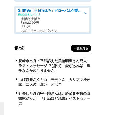
9月開始/「土日祝休み」グローバル企業での産業保健のお仕事/保健師/高時給/残業なし/服装自由
＞
株式会社パソナ
大阪府 大阪市
時給2,300円
正社員
スポンサー：求人ボックス
追悼
一覧を見る
長崎市出身・平和訴えた美輪明宏さん死去
ラストメッセージでも訴え「愛があれば 戦
争なんか起こりません」
つげ義春さんと白土三平さん カリスマ漫画
家、二人の「違い」とは？
死去した丹羽宇一郎さんは、経済界有数の読
書家だった 『死ぬほど読書』ベストセラー
に