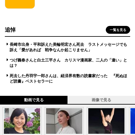
追悼
一覧を見る
長崎市出身・平和訴えた美輪明宏さん死去 ラストメッセージでも
訴え「愛があれば 戦争なんか起こりません」
つげ義春さんと白土三平さん カリスマ漫画家、二人の「違い」と
は？
死去した丹羽宇一郎さんは、経済界有数の読書家だった 『死ぬほ
ど読書』ベストセラーに
動画で見る
画像で見る