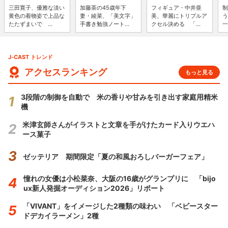
三田寛子、優雅な淡い
加藤茶の45歳年下
フィギュア・中井亜
制
黄色の着物姿で上品な
妻・綾菜、「美文字」
美、華麗にトリプルア
う
たたずまいで ...
手書き勉強ノート...
クセル決める 「...
一
J-CAST トレンド
アクセスランキング
もっと見る
3段階の制御を自動で 米の香りや甘みを引き出す家庭用精米
機
米津玄師さんがイラストと文章を手がけたカード入りウエハ
ース菓子
ゼッテリア 期間限定「夏の和風おろしバーガーフェア」
憧れの女優は小松菜奈、大阪の16歳がグランプリに 「bijo
ux新人発掘オーディション2026」リポート
「VIVANT」をイメージした2種類の味わい 「ベビースター
ドデカイラーメン」2種