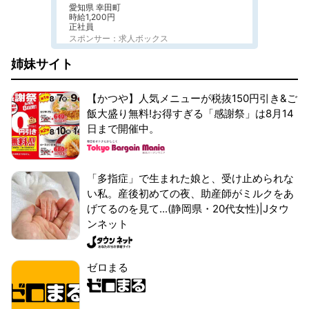
愛知県 幸田町
時給1,200円
正社員
スポンサー：求人ボックス
姉妹サイト
【かつや】人気メニューが税抜150円引き&ご
飯大盛り無料!お得すぎる「感謝祭」は8月14
日まで開催中。
「多指症」で生まれた娘と、受け止められな
い私。産後初めての夜、助産師がミルクをあ
げてるのを見て...(静岡県・20代女性)|Jタウ
ンネット
ゼロまる