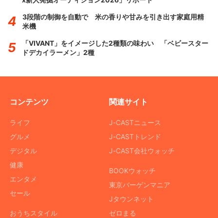
3段階の制御を自動で 米の香りや甘みを引き出す家庭用精
米機
「VIVANT」をイメージした2種類の味わい 「ベビースター
ドデカイラーメン」2種
コンテンツ
関連サイト
ライフ
J-CASTニュース
グルメ
J-CASTトレンド
デジタル
J-CAST会社ウォッチ
健康
BOOKウォッチ
エンタメ
東京バーゲンマニア
セール
Jタウンネット
おうちスタイル
ゼロまる