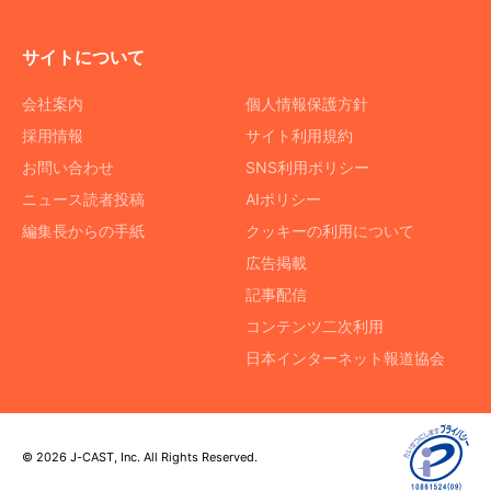
サイトについて
会社案内
個人情報保護方針
採用情報
サイト利用規約
お問い合わせ
SNS利用ポリシー
ニュース読者投稿
AIポリシー
編集長からの手紙
クッキーの利用について
広告掲載
記事配信
コンテンツ二次利用
日本インターネット報道協会
© 2026 J-CAST, Inc. All Rights Reserved.