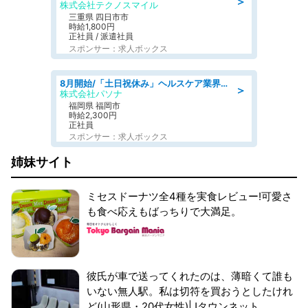
＞
株式会社テクノスマイル
三重県 四日市市
時給1,800円
正社員 / 派遣社員
スポンサー：求人ボックス
8月開始/「土日祝休み」ヘルスケア業界の産業保健師/高時給/未経験OK/要資格:保健師、正看護師
＞
株式会社パソナ
福岡県 福岡市
時給2,300円
正社員
スポンサー：求人ボックス
姉妹サイト
ミセスドーナツ全4種を実食レビュー!可愛さ
も食べ応えもばっちりで大満足。
彼氏が車で送ってくれたのは、薄暗くて誰も
いない無人駅。私は切符を買おうとしたけれ
ど(山形県・20代女性)|Jタウンネット