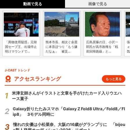
動画で見る
画像で見る
「異物使用疑惑」元韓
熊本市長、相次ぐ余震
広島原爆の日、小沢一
張
国セーブ王、出場停止
に本音ぽつり「もう嫌
郎氏が高市政権を「戦
ォ
明けマウンドで...
だなぁ」 被災...
前回帰路線」と...
気
J-CAST トレンド
アクセスランキング
もっと見る
米津玄師さんがイラストと文章を手がけたカード入りウエハ
ース菓子
Galaxy折りたたみスマホ「Galaxy Z Fold8 Ultra／Fold8／Fl
ip8」 3モデル同時に
憧れの女優は小松菜奈、大阪の16歳がグランプリに 「bijou
x新人発掘オーディション2026」リポート